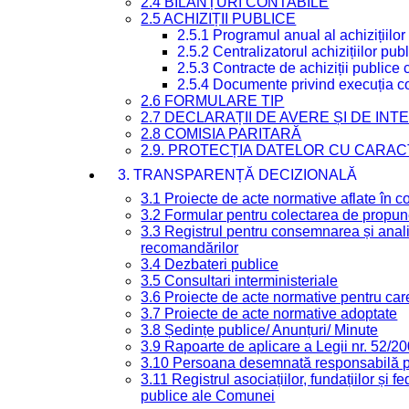
2.4 BILANȚURI CONTABILE
2.5 ACHIZIȚII PUBLICE
2.5.1 Programul anual al achizițiilor
2.5.2 Centralizatorul achizițiilor p
2.5.3 Contracte de achiziții publice
2.5.4 Documente privind execuția co
2.6 FORMULARE TIP
2.7 DECLARAȚII DE AVERE ȘI DE IN
2.8 COMISIA PARITARĂ
2.9. PROTECȚIA DATELOR CU CARA
3. TRANSPARENȚĂ DECIZIONALĂ
3.1 Proiecte de acte normative aflate în c
3.2 Formular pentru colectarea de propune
3.3 Registrul pentru consemnarea și anali
recomandărilor
3.4 Dezbateri publice
3.5 Consultari interministeriale
3.6 Proiecte de acte normative pentru care
3.7 Proiecte de acte normative adoptate
3.8 Ședințe publice/ Anunțuri/ Minute
3.9 Rapoarte de aplicare a Legii nr. 52/2
3.10 Persoana desemnată responsabilă pen
3.11 Registrul asociațiilor, fundațiilor și fe
publice ale Comunei