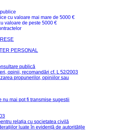
 publice
ublice cu valoare mai mare de 5000 €
 cu valoare de peste 5000 €
ntractelor
TERESE
CTER PERSONAL
onsultare publică
ri, opinii, recomandări cf. L 52/2003
zarea propunerilor, opiniilor sau
 nu mai pot fi transmise sugestii
003
tru relația cu societatea civilă
derațiilor luate în evidență de autoritățile