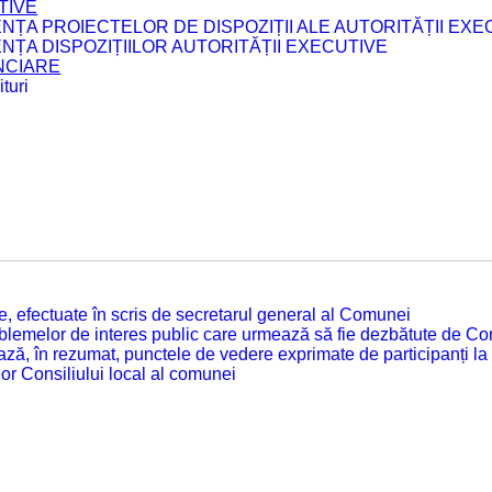
TIVE
ENȚA PROIECTELOR DE DISPOZIȚII ALE AUTORITĂȚII EXE
ENȚA DISPOZIȚIILOR AUTORITĂȚII EXECUTIVE
ANCIARE
turi
tate, efectuate în scris de secretarul general al Comunei
roblemelor de interes public care urmează să fie dezbătute de Con
ză, în rezumat, punctele de vedere exprimate de participanți la
or Consiliului local al comunei