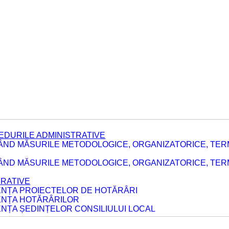
EDURILE ADMINISTRATIVE
ÂND MĂSURILE METODOLOGICE, ORGANIZATORICE, TER
E
ÂND MĂSURILE METODOLOGICE, ORGANIZATORICE, TERME
ERATIVE
DENȚA PROIECTELOR DE HOTĂRÂRI
DENȚA HOTĂRÂRILOR
ENȚA ȘEDINȚELOR CONSILIULUI LOCAL