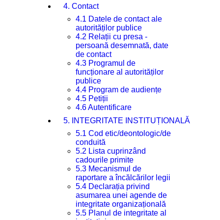
4. Contact
4.1 Datele de contact ale
autorităților publice
4.2 Relații cu presa -
persoană desemnată, date
de contact
4.3 Programul de
funcționare al autorităților
publice
4.4 Program de audiențe
4.5 Petiții
4.6 Autentificare
5. INTEGRITATE INSTITUȚIONALĂ
5.1 Cod etic/deontologic/de
conduită
5.2 Lista cuprinzând
cadourile primite
5.3 Mecanismul de
raportare a încălcărilor legii
5.4 Declarația privind
asumarea unei agende de
integritate organizațională
5.5 Planul de integritate al