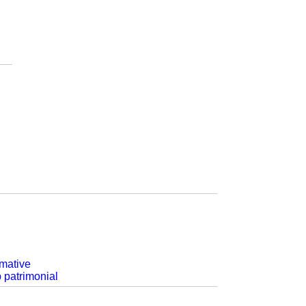
rmative
p patrimonial