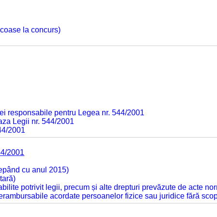
 scoase la concurs)
ei responsabile pentru Legea nr. 544/2001
baza Legii nr. 544/2001
544/2001
44/2001
cepând cu anul 2015)
tară)
tabilite potrivit legii, precum și alte drepturi prevăzute de acte no
 nerambursabile acordate persoanelor fizice sau juridice fără sco