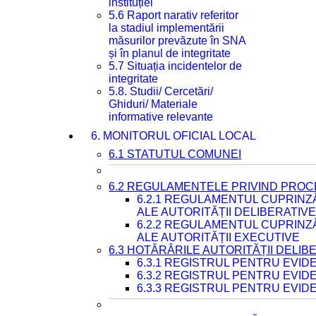
instituției
5.6 Raport narativ referitor
la stadiul implementării
măsurilor prevăzute în SNA
și în planul de integritate
5.7 Situația incidentelor de
integritate
5.8. Studii/ Cercetări/
Ghiduri/ Materiale
informative relevante
6. MONITORUL OFICIAL LOCAL
6.1 STATUTUL COMUNEI
6.2 REGULAMENTELE PRIVIND PROC
6.2.1 REGULAMENTUL CUPRINZ
ALE AUTORITĂȚII DELIBERATIV
6.2.2 REGULAMENTUL CUPRINZ
ALE AUTORITĂȚII EXECUTIVE
6.3 HOTĂRÂRILE AUTORITĂȚII DELIB
6.3.1 REGISTRUL PENTRU EVI
6.3.2 REGISTRUL PENTRU EVI
6.3.3 REGISTRUL PENTRU EVID