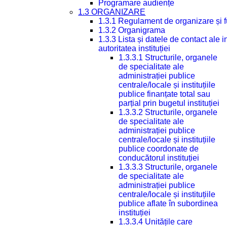
Programare audiențe
1.3 ORGANIZARE
1.3.1 Regulament de organizare și 
1.3.2 Organigrama
1.3.3 Lista și datele de contact ale
autoritatea instituției
1.3.3.1 Structurile, organele
de specialitate ale
administrației publice
centrale/locale și instituțiile
publice finanțate total sau
parțial prin bugetul instituției
1.3.3.2 Structurile, organele
de specialitate ale
administrației publice
centrale/locale și instituțiile
publice coordonate de
conducătorul instituției
1.3.3.3 Structurile, organele
de specialitate ale
administrației publice
centrale/locale și instituțiile
publice aflate în subordinea
instituției
1.3.3.4 Unitățile care