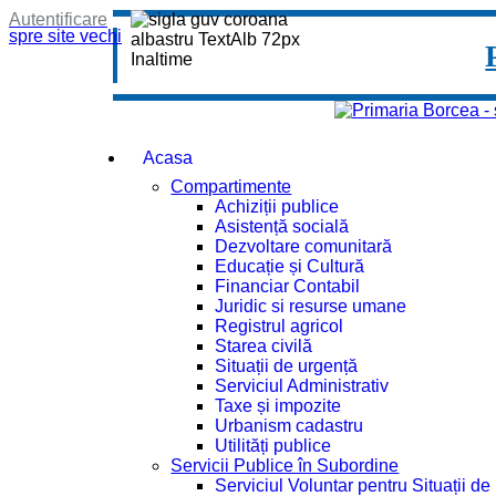
Autentificare
spre site vechi
Acasa
Compartimente
Achiziții publice
Asistență socială
Dezvoltare comunitară
Educație și Cultură
Financiar Contabil
Juridic si resurse umane
Registrul agricol
Starea civilă
Situații de urgență
Serviciul Administrativ
Taxe și impozite
Urbanism cadastru
Utilități publice
Servicii Publice în Subordine
Serviciul Voluntar pentru Situații d