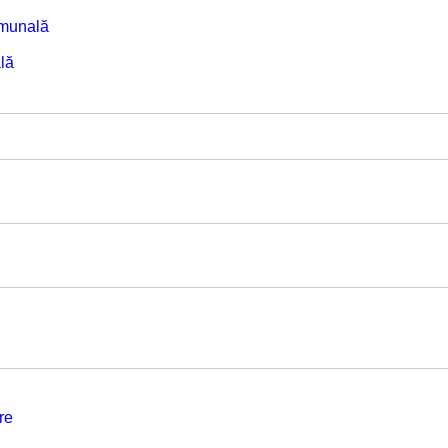
omunală
lă
re