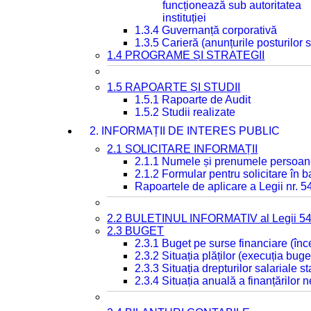
funcționează sub autoritatea
instituției
1.3.4 Guvernanță corporativă
1.3.5 Carieră (anunțurile posturilor
1.4 PROGRAME ȘI STRATEGII
1.5 RAPOARTE ȘI STUDII
1.5.1 Rapoarte de Audit
1.5.2 Studii realizate
2. INFORMAȚII DE INTERES PUBLIC
2.1 SOLICITARE INFORMAȚII
2.1.1 Numele și prenumele persoan
2.1.2 Formular pentru solicitare în 
Rapoartele de aplicare a Legii nr. 
2.2 BULETINUL INFORMATIV al Legii 5
2.3 BUGET
2.3.1 Buget pe surse financiare (în
2.3.2 Situația plăților (execuția buge
2.3.3 Situația drepturilor salariale s
2.3.4 Situația anuală a finanțărilor