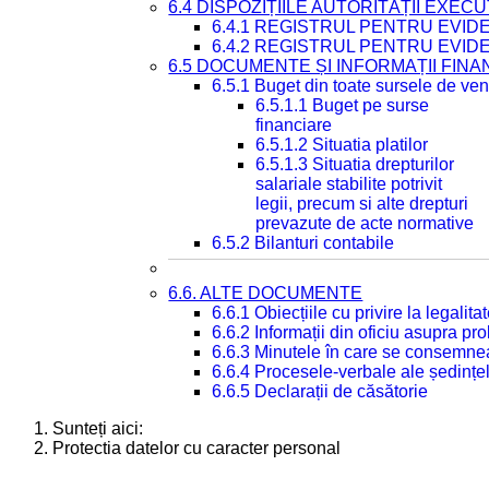
6.4 DISPOZIȚIILE AUTORITĂȚII EXECU
6.4.1 REGISTRUL PENTRU EVID
6.4.2 REGISTRUL PENTRU EVID
6.5 DOCUMENTE ȘI INFORMAȚII FIN
6.5.1 Buget din toate sursele de veni
6.5.1.1 Buget pe surse
financiare
6.5.1.2 Situatia platilor
6.5.1.3 Situatia drepturilor
salariale stabilite potrivit
legii, precum si alte drepturi
prevazute de acte normative
6.5.2 Bilanturi contabile
6.6. ALTE DOCUMENTE
6.6.1 Obiecțiile cu privire la legali
6.6.2 Informații din oficiu asupra p
6.6.3 Minutele în care se consemnea
6.6.4 Procesele-verbale ale ședințel
6.6.5 Declarații de căsătorie
Sunteți aici:
Protectia datelor cu caracter personal