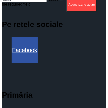
the required field.
Aboneaza-te acum
Pe retele sociale
Facebook
Primăria