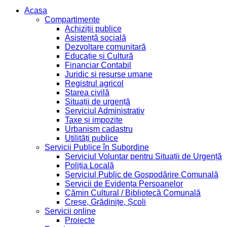
Acasa
Compartimente
Achiziții publice
Asistență socială
Dezvoltare comunitară
Educație și Cultură
Financiar Contabil
Juridic si resurse umane
Registrul agricol
Starea civilă
Situații de urgență
Serviciul Administrativ
Taxe și impozite
Urbanism cadastru
Utilități publice
Servicii Publice în Subordine
Serviciul Voluntar pentru Situații de Urgență
Poliția Locală
Serviciul Public de Gospodărire Comunală
Servicii de Evidența Persoanelor
Cămin Cultural / Bibliotecă Comunală
Creșe, Grădinițe, Școli
Servicii online
Proiecte