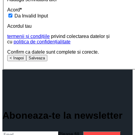
Acord
*
Da
Invalid Input
Acordul tau
termenii și condițiile
privind colectarea datelor și
cu
politica de confidențialitate
Confirm ca datele sunt complete si corecte.
< Inapoi
Salveaza
Aboneaza-te la newsletter
Please fill