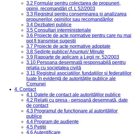
3.2 Formular pentru colectarea de propuneri,
opinii, recomandări cf. L 52/2003
3.3 Registrul pentru consemnarea și analizarea
propunerilor, opiniilor sau recomandărilor
3.4 Dezbateri publice
3.5 Consultari interministeriale
3.6 Proiecte de acte normative pentru care nu mai
pot fi transmise sugestii
3.7 Proiecte de acte normative adoptate
3.8 Ședințe publice/ Anunțuri/ Minute
3.9 Rapoarte de aplicare a Legii nr. 52/2003
3.10 Persoana desemnată responsabilă pentru
relația cu societatea civilă
3.11 Registrul asociațiilor, fundațiilor și federațiilor
luate în evidență de autoritățile publice ale
Comunei
4. Contact
4.1 Datele de contact ale autorităților publice
4.2 Relații cu presa - persoană desemnată, date
de contact
4.3 Programul de funcționare al autorităților
publice
4.4 Program de audiențe
4.5 Petiții
4.6 Autentificare