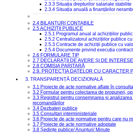
2.3.3 Situația drepturilor salariale stabilit
2.3.4 Situația anuală a finanțărilor neramb
2.4 BILANȚURI CONTABILE
2.5 ACHIZIȚII PUBLICE
2.5.1 Programul anual al achizițiilor publi
2.5.2 Centralizatorul achizițiilor publice 
2.5.3 Contracte de achiziții publice cu va
2.5.4 Documente privind execuția contract
2.6 FORMULARE TIP
2.7 DECLARAȚII DE AVERE ȘI DE INTERES
2.8 COMISIA PARITARĂ
2.9. PROTECȚIA DATELOR CU CARACTER
3. TRANSPARENȚĂ DECIZIONALĂ
3.1 Proiecte de acte normative aflate în consult
3.2 Formular pentru colectarea de propuneri, opi
3.3 Registrul pentru consemnarea și analizarea p
recomandărilor
3.4 Dezbateri publice
3.5 Consultari interministeriale
3.6 Proiecte de acte normative pentru care nu ma
3.7 Proiecte de acte normative adoptate
3.8 Ședințe publice/ Anunțuri/ Minute