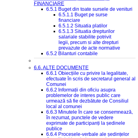
FINANCIARE
6.5.1 Buget din toate sursele de venituri
6.5.1.1 Buget pe surse
financiare
6.5.1.2 Situatia platilor
6.5.1.3 Situatia drepturilor
salariale stabilite potrivit
legii, precum si alte drepturi
prevazute de acte normative
6.5.2 Bilanturi contabile
6.6. ALTE DOCUMENTE
6.6.1 Obiecțiile cu privire la legalitate,
efectuate în scris de secretarul general al
Comunei
6.6.2 Informații din oficiu asupra
problemelor de interes public care
urmează să fie dezbătute de Consiliul
local al comunei
6.6.3 Minutele în care se consemnează,
în rezumat, punctele de vedere
exprimate de participanți la ședinele
publice
6.6.4 Procesele-verbale ale ședințelor