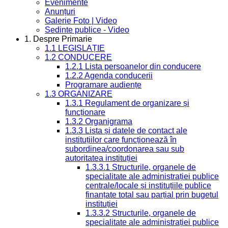
Evenimente
Anunțuri
Galerie Foto | Video
Sedinte publice - Video
1. Despre Primarie
1.1 LEGISLAȚIE
1.2 CONDUCERE
1.2.1 Lista persoanelor din conducere
1.2.2 Agenda conducerii
Programare audiențe
1.3 ORGANIZARE
1.3.1 Regulament de organizare și
funcționare
1.3.2 Organigrama
1.3.3 Lista și datele de contact ale
instituțiilor care funcționează în
subordinea/coordonarea sau sub
autoritatea instituției
1.3.3.1 Structurile, organele de
specialitate ale administrației publice
centrale/locale și instituțiile publice
finanțate total sau parțial prin bugetul
instituției
1.3.3.2 Structurile, organele de
specialitate ale administrației publice