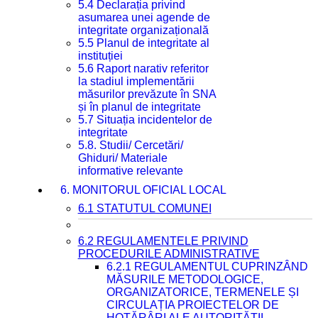
5.4 Declarația privind
asumarea unei agende de
integritate organizațională
5.5 Planul de integritate al
instituției
5.6 Raport narativ referitor
la stadiul implementării
măsurilor prevăzute în SNA
și în planul de integritate
5.7 Situația incidentelor de
integritate
5.8. Studii/ Cercetări/
Ghiduri/ Materiale
informative relevante
6. MONITORUL OFICIAL LOCAL
6.1 STATUTUL COMUNEI
6.2 REGULAMENTELE PRIVIND
PROCEDURILE ADMINISTRATIVE
6.2.1 REGULAMENTUL CUPRINZÂND
MĂSURILE METODOLOGICE,
ORGANIZATORICE, TERMENELE ȘI
CIRCULAȚIA PROIECTELOR DE
HOTĂRÂRI ALE AUTORITĂȚII