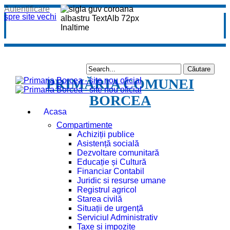
Autentificare
spre site vechi
PRIMĂRIA COMUNEI
BORCEA
Acasa
Compartimente
Achiziții publice
Asistență socială
Dezvoltare comunitară
Educație și Cultură
Financiar Contabil
Juridic si resurse umane
Registrul agricol
Starea civilă
Situații de urgență
Serviciul Administrativ
Taxe și impozite