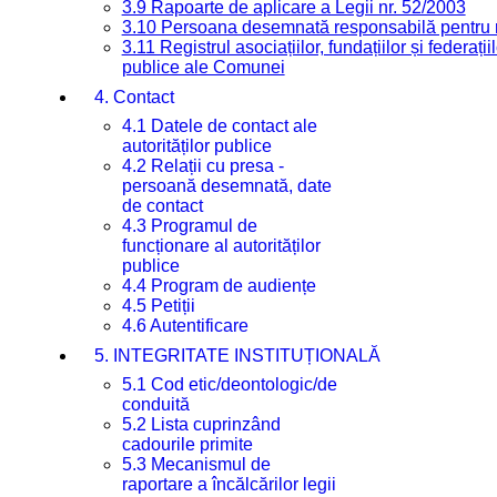
3.9 Rapoarte de aplicare a Legii nr. 52/2003
3.10 Persoana desemnată responsabilă pentru re
3.11 Registrul asociațiilor, fundațiilor și federații
publice ale Comunei
4. Contact
4.1 Datele de contact ale
autorităților publice
4.2 Relații cu presa -
persoană desemnată, date
de contact
4.3 Programul de
funcționare al autorităților
publice
4.4 Program de audiențe
4.5 Petiții
4.6 Autentificare
5. INTEGRITATE INSTITUȚIONALĂ
5.1 Cod etic/deontologic/de
conduită
5.2 Lista cuprinzând
cadourile primite
5.3 Mecanismul de
raportare a încălcărilor legii