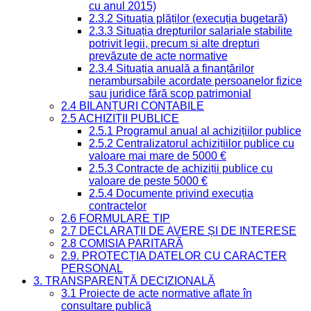
cu anul 2015)
2.3.2 Situația plăților (execuția bugetară)
2.3.3 Situația drepturilor salariale stabilite
potrivit legii, precum și alte drepturi
prevăzute de acte normative
2.3.4 Situația anuală a finanțărilor
nerambursabile acordate persoanelor fizice
sau juridice fără scop patrimonial
2.4 BILANȚURI CONTABILE
2.5 ACHIZIȚII PUBLICE
2.5.1 Programul anual al achizițiilor publice
2.5.2 Centralizatorul achizițiilor publice cu
valoare mai mare de 5000 €
2.5.3 Contracte de achiziții publice cu
valoare de peste 5000 €
2.5.4 Documente privind execuția
contractelor
2.6 FORMULARE TIP
2.7 DECLARAȚII DE AVERE ȘI DE INTERESE
2.8 COMISIA PARITARĂ
2.9. PROTECȚIA DATELOR CU CARACTER
PERSONAL
3. TRANSPARENȚĂ DECIZIONALĂ
3.1 Proiecte de acte normative aflate în
consultare publică