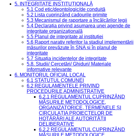
5. INTEGRITATE INSTITUȚIONALĂ
5.1 Cod etic/deontologic/de conduită
5.2 Lista cuprinzând cadourile primite
5.3 Mecanismul de raportare a încălcărilor legii
5.4 Declarația privind asumarea unei agende de
integritate organizațională
5.5 Planul de integritate al instituției
5.6 Raport narativ referitor la stadiul implementării
măsurilor prevăzute în SNA și în planul de
integritate
5.7 Situația incidentelor de integritate
5.8. Studii/ Cercetări/ Ghiduri/ Materiale
informative relevante
6. MONITORUL OFICIAL LOCAL
6.1 STATUTUL COMUNEI
6.2 REGULAMENTELE PRIVIND
PROCEDURILE ADMINISTRATIVE
6.2.1 REGULAMENTUL CUPRINZÂND
MĂSURILE METODOLOGICE,
ORGANIZATORICE, TERMENELE ȘI
CIRCULAȚIA PROIECTELOR DE
HOTĂRÂRI ALE AUTORITĂȚII
DELIBERATIVE
6.2.2 REGULAMENTUL CUPRINZÂND
MĂSURILE METODOLOGICE,