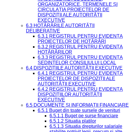
ORGANIZATORICE, TERMENELE ȘI
CIRCULAȚIA PROIECTELOR DE
DISPOZIȚII ALE AUTORITĂȚII
EXECUTIVE
6.3 HOTĂRÂRILE AUTORITĂȚII
DELIBERATIVE
6.3.1 REGISTRUL PENTRU EVIDENȚA
PROIECTELOR DE HOTĂRÂRI
6.3.2 REGISTRUL PENTRU EVIDENȚA
HOTĂRÂRILOR
6.3.3 REGISTRUL PENTRU EVIDENȚA
ȘEDINȚELOR CONSILIULUI LOCAL
6.4 DISPOZIȚIILE AUTORITĂȚII EXECUTIVE
6.4.1 REGISTRUL PENTRU EVIDENȚA
PROIECTELOR DE DISPOZIȚII ALE
AUTORITĂȚII EXECUTIVE
6.4.2 REGISTRUL PENTRU EVIDENȚA
DISPOZIȚIILOR AUTORITĂȚII
EXECUTIVE
6.5 DOCUMENTE ȘI INFORMAȚII FINANCIARE
6.5.1 Buget din toate sursele de venituri
6.5.1.1 Buget pe surse financiare
6.5.1.2 Situatia platilor
6.5.1.3 Situatia drepturilor salariale
stabilite potrivit legii, precum si alte