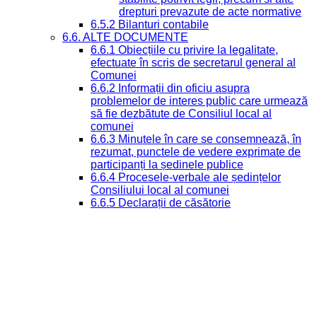
drepturi prevazute de acte normative
6.5.2 Bilanturi contabile
6.6. ALTE DOCUMENTE
6.6.1 Obiecțiile cu privire la legalitate,
efectuate în scris de secretarul general al
Comunei
6.6.2 Informații din oficiu asupra
problemelor de interes public care urmează
să fie dezbătute de Consiliul local al
comunei
6.6.3 Minutele în care se consemnează, în
rezumat, punctele de vedere exprimate de
participanți la ședinele publice
6.6.4 Procesele-verbale ale ședințelor
Consiliului local al comunei
6.6.5 Declarații de căsătorie