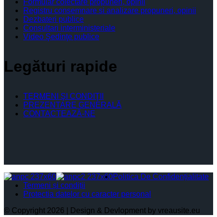
Formular colectare propuneri, opinii
Registru consemnare si analizare propuneri, opinii
Dezbateri publice
Consultari interministeriale
Video Şedinţe publice
Legături rapide
TERMENI ŞI CONDIŢII
PREZENTARE GENERALĂ
CONTACTEAZĂ-NE
Politica De Confidențialitate
Termeni și condiții
Protectia datelor cu caracter personal
© Copyright 2026 | Design & Devlopment by vreausite.eu