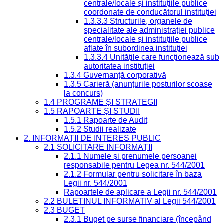
centrale/locale și instituțiile publice
coordonate de conducătorul instituției
1.3.3.3 Structurile, organele de
specialitate ale administrației publice
centrale/locale și instituțiile publice
aflate în subordinea instituției
1.3.3.4 Unitățile care funcționează sub
autoritatea instituției
1.3.4 Guvernanță corporativă
1.3.5 Carieră (anunțurile posturilor scoase
la concurs)
1.4 PROGRAME ȘI STRATEGII
1.5 RAPOARTE ȘI STUDII
1.5.1 Rapoarte de Audit
1.5.2 Studii realizate
2. INFORMAȚII DE INTERES PUBLIC
2.1 SOLICITARE INFORMAȚII
2.1.1 Numele și prenumele persoanei
responsabile pentru Legea nr. 544/2001
2.1.2 Formular pentru solicitare în baza
Legii nr. 544/2001
Rapoartele de aplicare a Legii nr. 544/2001
2.2 BULETINUL INFORMATIV al Legii 544/2001
2.3 BUGET
2.3.1 Buget pe surse financiare (începând