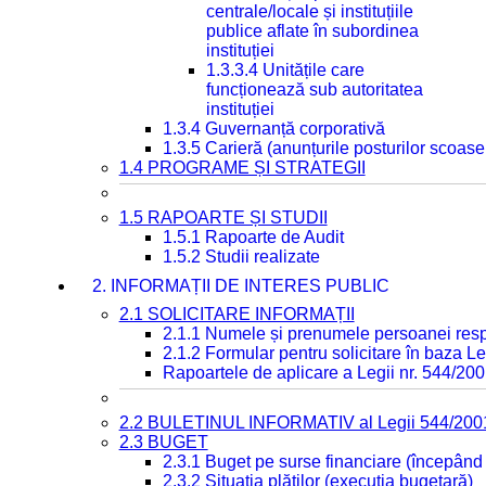
centrale/locale și instituțiile
publice aflate în subordinea
instituției
1.3.3.4 Unitățile care
funcționează sub autoritatea
instituției
1.3.4 Guvernanță corporativă
1.3.5 Carieră (anunțurile posturilor scoase
1.4 PROGRAME ȘI STRATEGII
1.5 RAPOARTE ȘI STUDII
1.5.1 Rapoarte de Audit
1.5.2 Studii realizate
2. INFORMAȚII DE INTERES PUBLIC
2.1 SOLICITARE INFORMAȚII
2.1.1 Numele și prenumele persoanei resp
2.1.2 Formular pentru solicitare în baza Le
Rapoartele de aplicare a Legii nr. 544/20
2.2 BULETINUL INFORMATIV al Legii 544/200
2.3 BUGET
2.3.1 Buget pe surse financiare (începând
2.3.2 Situația plăților (execuția bugetară)