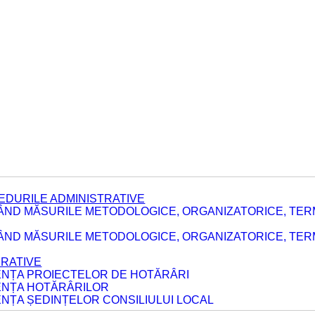
EDURILE ADMINISTRATIVE
ÂND MĂSURILE METODOLOGICE, ORGANIZATORICE, TER
E
ÂND MĂSURILE METODOLOGICE, ORGANIZATORICE, TERME
ERATIVE
DENȚA PROIECTELOR DE HOTĂRÂRI
DENȚA HOTĂRÂRILOR
ENȚA ȘEDINȚELOR CONSILIULUI LOCAL