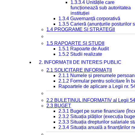
1.3.3.4 Unitățile care
funcționează sub autoritatea
instituției
1.3.4 Guvernanță corporativă
1.3.5 Carieră (anunțurile posturilor
1.4 PROGRAME ȘI STRATEGII
1.5 RAPOARTE ȘI STUDII
1.5.1 Rapoarte de Audit
1.5.2 Studii realizate
2. INFORMAȚII DE INTERES PUBLIC
2.1 SOLICITARE INFORMAȚII
2.1.1 Numele și prenumele persoan
2.1.2 Formular pentru solicitare în 
Rapoartele de aplicare a Legii nr. 
2.2 BULETINUL INFORMATIV al Legii 5
2.3 BUGET
2.3.1 Buget pe surse financiare (în
2.3.2 Situația plăților (execuția buge
2.3.3 Situația drepturilor salariale s
2.3.4 Situația anuală a finanțărilor