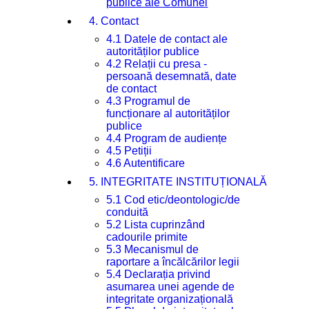
publice ale Comunei
4. Contact
4.1 Datele de contact ale
autorităților publice
4.2 Relații cu presa -
persoană desemnată, date
de contact
4.3 Programul de
funcționare al autorităților
publice
4.4 Program de audiențe
4.5 Petiții
4.6 Autentificare
5. INTEGRITATE INSTITUȚIONALĂ
5.1 Cod etic/deontologic/de
conduită
5.2 Lista cuprinzând
cadourile primite
5.3 Mecanismul de
raportare a încălcărilor legii
5.4 Declarația privind
asumarea unei agende de
integritate organizațională