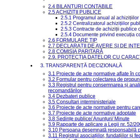
2.4 BILANȚURI CONTABILE
2.5 ACHIZIȚII PUBLICE
2.5.1 Programul anual al achizițiilor
2.5.2 Centralizatorul achizițiilor p
2.5.3 Contracte de achiziții publice
2.5.4 Documente privind execuția co
2.6 FORMULARE TIP
2.7 DECLARAȚII DE AVERE ȘI DE IN
2.8 COMISIA PARITARĂ
2.9. PROTECȚIA DATELOR CU CARA
3. TRANSPARENȚĂ DECIZIONALĂ
3.1 Proiecte de acte normative aflate în c
3.2 Formular pentru colectarea de propune
3.3 Registrul pentru consemnarea și anali
recomandărilor
3.4 Dezbateri publice
3.5 Consultari interministeriale
3.6 Proiecte de acte normative pentru care
3.7 Proiecte de acte normative adoptate
3.8 Ședințe publice/ Anunțuri/ Minute
3.9 Rapoarte de aplicare a Legii nr. 52/2
3.10 Persoana desemnată responsabilă pen
3.11 Registrul asociațiilor, fundațiilor și fe