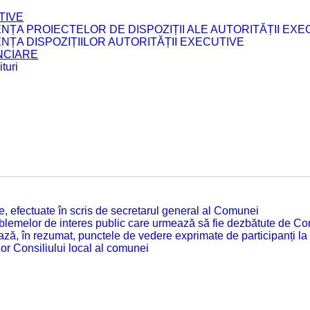
TIVE
ENȚA PROIECTELOR DE DISPOZIȚII ALE AUTORITĂȚII EXE
ENȚA DISPOZIȚIILOR AUTORITĂȚII EXECUTIVE
ANCIARE
turi
tate, efectuate în scris de secretarul general al Comunei
roblemelor de interes public care urmează să fie dezbătute de Con
ză, în rezumat, punctele de vedere exprimate de participanți la
or Consiliului local al comunei