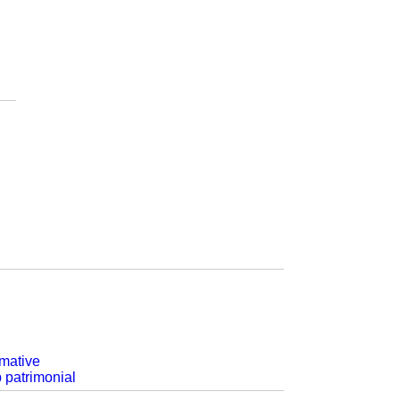
rmative
p patrimonial