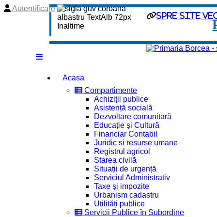
Autentificare
spre site ve
Acasa
Compartimente
Achiziții publice
Asistență socială
Dezvoltare comunitară
Educație și Cultură
Financiar Contabil
Juridic si resurse umane
Registrul agricol
Starea civilă
Situații de urgență
Serviciul Administrativ
Taxe și impozite
Urbanism cadastru
Utilități publice
Servicii Publice în Subordine