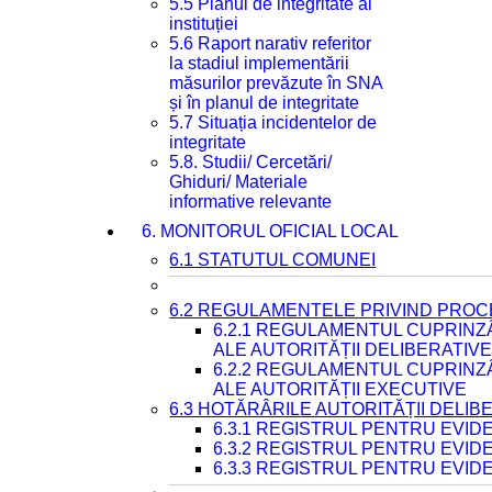
5.5 Planul de integritate al
instituției
5.6 Raport narativ referitor
la stadiul implementării
măsurilor prevăzute în SNA
și în planul de integritate
5.7 Situația incidentelor de
integritate
5.8. Studii/ Cercetări/
Ghiduri/ Materiale
informative relevante
6. MONITORUL OFICIAL LOCAL
6.1 STATUTUL COMUNEI
6.2 REGULAMENTELE PRIVIND PROC
6.2.1 REGULAMENTUL CUPRINZ
ALE AUTORITĂȚII DELIBERATIV
6.2.2 REGULAMENTUL CUPRINZ
ALE AUTORITĂȚII EXECUTIVE
6.3 HOTĂRÂRILE AUTORITĂȚII DELIB
6.3.1 REGISTRUL PENTRU EVI
6.3.2 REGISTRUL PENTRU EVI
6.3.3 REGISTRUL PENTRU EVID