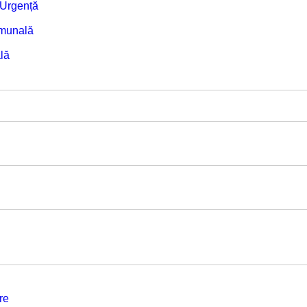
e Urgență
omunală
lă
re