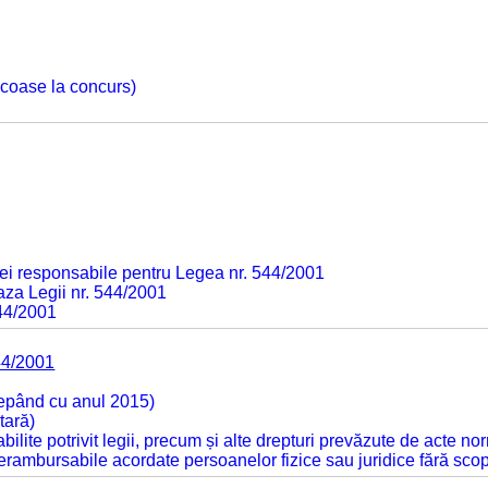
 scoase la concurs)
ei responsabile pentru Legea nr. 544/2001
baza Legii nr. 544/2001
544/2001
44/2001
cepând cu anul 2015)
tară)
tabilite potrivit legii, precum și alte drepturi prevăzute de acte no
 nerambursabile acordate persoanelor fizice sau juridice fără sco