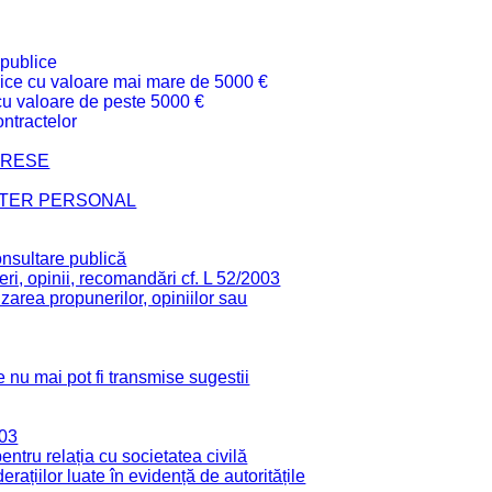
 publice
ublice cu valoare mai mare de 5000 €
 cu valoare de peste 5000 €
ntractelor
TERESE
CTER PERSONAL
onsultare publică
ri, opinii, recomandări cf. L 52/2003
zarea propunerilor, opiniilor sau
 nu mai pot fi transmise sugestii
003
tru relația cu societatea civilă
derațiilor luate în evidență de autoritățile