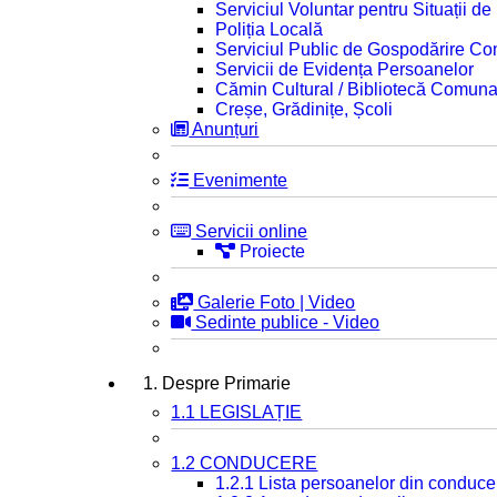
Serviciul Voluntar pentru Situații d
Poliția Locală
Serviciul Public de Gospodărire C
Servicii de Evidența Persoanelor
Cămin Cultural / Bibliotecă Comuna
Creșe, Grădinițe, Școli
Anunțuri
Evenimente
Servicii online
Proiecte
Galerie Foto | Video
Sedinte publice - Video
1. Despre Primarie
1.1 LEGISLAȚIE
1.2 CONDUCERE
1.2.1 Lista persoanelor din conduce