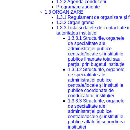
1.2.2 Agenda conducerii
Programare audiențe
1.3 ORGANIZARE
1.3.1 Regulament de organizare și 
1.3.2 Organigrama
1.3.3 Lista și datele de contact ale
autoritatea instituției
1.3.3.1 Structurile, organele
de specialitate ale
administrației publice
centrale/locale și instituțiile
publice finanțate total sau
parțial prin bugetul instituției
1.3.3.2 Structurile, organele
de specialitate ale
administrației publice
centrale/locale și instituțiile
publice coordonate de
conducătorul instituției
1.3.3.3 Structurile, organele
de specialitate ale
administrației publice
centrale/locale și instituțiile
publice aflate în subordinea
instituției