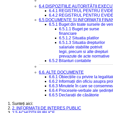
6.4 DISPOZIȚIILE AUTORITĂȚII EXECU
6.4.1 REGISTRUL PENTRU EVID
6.4.2 REGISTRUL PENTRU EVID
6.5 DOCUMENTE ȘI INFORMAȚII FIN
6.5.1 Buget din toate sursele de veni
6.5.1.1 Buget pe surse
financiare
6.5.1.2 Situatia platilor
6.5.1.3 Situatia drepturilor
salariale stabilite potrivit
legii, precum si alte drepturi
prevazute de acte normative
6.5.2 Bilanturi contabile
6.6. ALTE DOCUMENTE
6.6.1 Obiecțiile cu privire la legali
6.6.2 Informații din oficiu asupra p
6.6.3 Minutele în care se consemnea
6.6.4 Procesele-verbale ale ședințel
6.6.5 Declarații de căsătorie
Sunteți aici:
2. INFORMAȚII DE INTERES PUBLIC
2.5 ACHIZIȚII PUBLICE