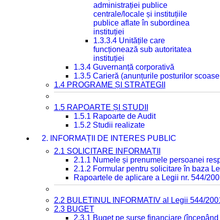
administrației publice
centrale/locale și instituțiile
publice aflate în subordinea
instituției
1.3.3.4 Unitățile care
funcționează sub autoritatea
instituției
1.3.4 Guvernanță corporativă
1.3.5 Carieră (anunțurile posturilor scoase
1.4 PROGRAME ȘI STRATEGII
1.5 RAPOARTE ȘI STUDII
1.5.1 Rapoarte de Audit
1.5.2 Studii realizate
2. INFORMAȚII DE INTERES PUBLIC
2.1 SOLICITARE INFORMAȚII
2.1.1 Numele și prenumele persoanei resp
2.1.2 Formular pentru solicitare în baza Le
Rapoartele de aplicare a Legii nr. 544/20
2.2 BULETINUL INFORMATIV al Legii 544/200
2.3 BUGET
2.3.1 Buget pe surse financiare (începând