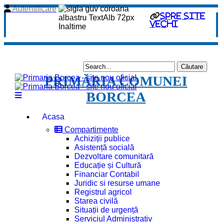
Autentificare
spre site
vechi
PRIMĂRIA COMUNEI
BORCEA
Acasa
Compartimente
Achiziții publice
Asistență socială
Dezvoltare comunitară
Educație și Cultură
Financiar Contabil
Juridic si resurse umane
Registrul agricol
Starea civilă
Situații de urgență
Serviciul Administrativ