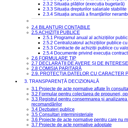
2.3.2 Situația plăților (execuția bugetară)
2.3.3 Situația drepturilor salariale stabilit
2.3.4 Situația anuală a finanțărilor neramb
2.4 BILANȚURI CONTABILE
2.5 ACHIZIȚII PUBLICE
2.5.1 Programul anual al achizițiilor publi
2.5.2 Centralizatorul achizițiilor publice 
2.5.3 Contracte de achiziții publice cu va
2.5.4 Documente privind execuția contract
2.6 FORMULARE TIP
2.7 DECLARAȚII DE AVERE ȘI DE INTERES
2.8 COMISIA PARITARĂ
2.9. PROTECȚIA DATELOR CU CARACTER
3. TRANSPARENȚĂ DECIZIONALĂ
3.1 Proiecte de acte normative aflate în consult
3.2 Formular pentru colectarea de propuneri, opi
3.3 Registrul pentru consemnarea și analizarea p
recomandărilor
3.4 Dezbateri publice
3.5 Consultari interministeriale
3.6 Proiecte de acte normative pentru care nu ma
3.7 Proiecte de acte normative adoptate