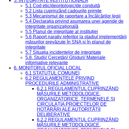
5. INTEGRITATE INSTITUȚIONALĂ
5.1 Cod etic/deontologic/de conduită
5.2 Lista cuprinzând cadourile primite
5.3 Mecanismul de raportare a încălcărilor legii
5.4 Declarația privind asumarea unei agende de
integritate organizațională
5.5 Planul de integritate al instituției
5.6 Raport narativ referitor la stadiul implementării
măsurilor prevăzute în SNA și în planul de
integritate
5.7 Situația incidentelor de integritate
5.8. Studii/ Cercetări/ Ghiduri/ Materiale
informative relevante
6. MONITORUL OFICIAL LOCAL
6.1 STATUTUL COMUNEI
6.2 REGULAMENTELE PRIVIND
PROCEDURILE ADMINISTRATIVE
6.2.1 REGULAMENTUL CUPRINZÂND
MĂSURILE METODOLOGICE,
ORGANIZATORICE, TERMENELE ȘI
CIRCULAȚIA PROIECTELOR DE
HOTĂRÂRI ALE AUTORITĂȚII
DELIBERATIVE
6.2.2 REGULAMENTUL CUPRINZÂND
MĂSURILE METODOLOGICE,