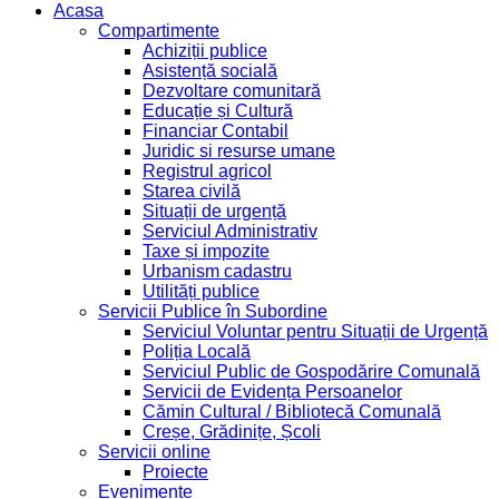
Acasa
Compartimente
Achiziții publice
Asistență socială
Dezvoltare comunitară
Educație și Cultură
Financiar Contabil
Juridic si resurse umane
Registrul agricol
Starea civilă
Situații de urgență
Serviciul Administrativ
Taxe și impozite
Urbanism cadastru
Utilități publice
Servicii Publice în Subordine
Serviciul Voluntar pentru Situații de Urgență
Poliția Locală
Serviciul Public de Gospodărire Comunală
Servicii de Evidența Persoanelor
Cămin Cultural / Bibliotecă Comunală
Creșe, Grădinițe, Școli
Servicii online
Proiecte
Evenimente