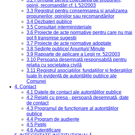
opinii, recomandări cf. L 52/2003
3.3 Registrul pentru consemnarea și analizarea
propunerilor, opiniilor sau recomandărilor
3.4 Dezbateri publice
3.5 Consultari interministeriale
3.6 Proiecte de acte normative pentru care nu mai
pot fi transmise sugestii
3.7 Proiecte de acte normative adoptate
3.8 Ședințe publice/ Anunțuri/ Minute
3.9 Rapoarte de aplicare a Legii nr. 52/2003
3.10 Persoana desemnată responsabilă pentru
relația cu societatea civilă
3.11 Registrul asociațiilor, fundațiilor și federațiilor
luate în evidență de autoritățile publice ale
Comunei
4. Contact
4.1 Datele de contact ale autorităților publice
4.2 Relații cu presa - persoană desemnată, date
de contact
4.3 Programul de funcționare al autorităților
publice
4.4 Program de audiențe
4.5 Petiții
4.6 Autentificare