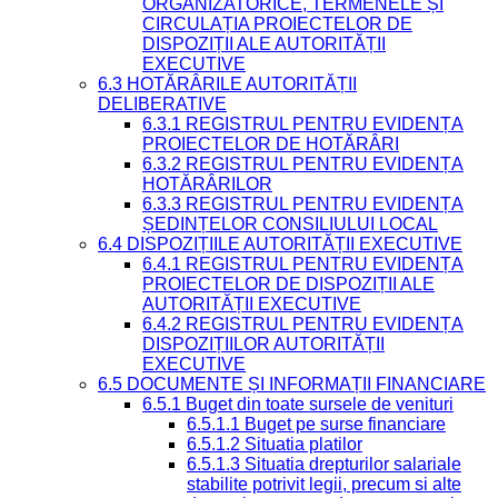
ORGANIZATORICE, TERMENELE ȘI
CIRCULAȚIA PROIECTELOR DE
DISPOZIȚII ALE AUTORITĂȚII
EXECUTIVE
6.3 HOTĂRÂRILE AUTORITĂȚII
DELIBERATIVE
6.3.1 REGISTRUL PENTRU EVIDENȚA
PROIECTELOR DE HOTĂRÂRI
6.3.2 REGISTRUL PENTRU EVIDENȚA
HOTĂRÂRILOR
6.3.3 REGISTRUL PENTRU EVIDENȚA
ȘEDINȚELOR CONSILIULUI LOCAL
6.4 DISPOZIȚIILE AUTORITĂȚII EXECUTIVE
6.4.1 REGISTRUL PENTRU EVIDENȚA
PROIECTELOR DE DISPOZIȚII ALE
AUTORITĂȚII EXECUTIVE
6.4.2 REGISTRUL PENTRU EVIDENȚA
DISPOZIȚIILOR AUTORITĂȚII
EXECUTIVE
6.5 DOCUMENTE ȘI INFORMAȚII FINANCIARE
6.5.1 Buget din toate sursele de venituri
6.5.1.1 Buget pe surse financiare
6.5.1.2 Situatia platilor
6.5.1.3 Situatia drepturilor salariale
stabilite potrivit legii, precum si alte