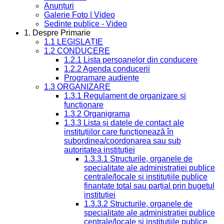
Anunțuri
Galerie Foto | Video
Sedinte publice - Video
1. Despre Primarie
1.1 LEGISLAȚIE
1.2 CONDUCERE
1.2.1 Lista persoanelor din conducere
1.2.2 Agenda conducerii
Programare audiențe
1.3 ORGANIZARE
1.3.1 Regulament de organizare și
funcționare
1.3.2 Organigrama
1.3.3 Lista și datele de contact ale
instituțiilor care funcționează în
subordinea/coordonarea sau sub
autoritatea instituției
1.3.3.1 Structurile, organele de
specialitate ale administrației publice
centrale/locale și instituțiile publice
finanțate total sau parțial prin bugetul
instituției
1.3.3.2 Structurile, organele de
specialitate ale administrației publice
centrale/locale și instituțiile publice