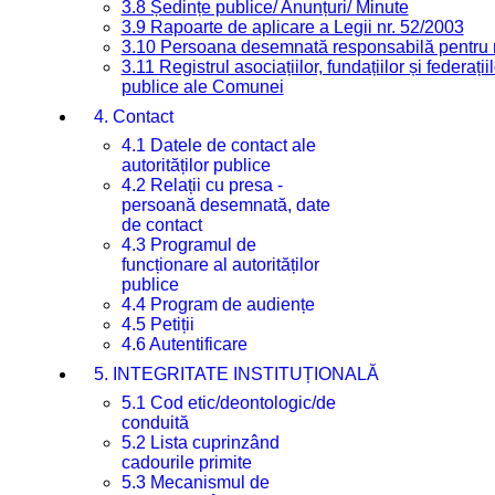
3.8 Ședințe publice/ Anunțuri/ Minute
3.9 Rapoarte de aplicare a Legii nr. 52/2003
3.10 Persoana desemnată responsabilă pentru re
3.11 Registrul asociațiilor, fundațiilor și federații
publice ale Comunei
4. Contact
4.1 Datele de contact ale
autorităților publice
4.2 Relații cu presa -
persoană desemnată, date
de contact
4.3 Programul de
funcționare al autorităților
publice
4.4 Program de audiențe
4.5 Petiții
4.6 Autentificare
5. INTEGRITATE INSTITUȚIONALĂ
5.1 Cod etic/deontologic/de
conduită
5.2 Lista cuprinzând
cadourile primite
5.3 Mecanismul de