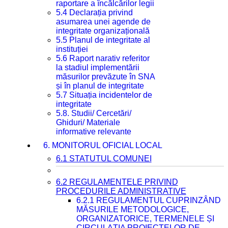
raportare a încălcărilor legii
5.4 Declarația privind
asumarea unei agende de
integritate organizațională
5.5 Planul de integritate al
instituției
5.6 Raport narativ referitor
la stadiul implementării
măsurilor prevăzute în SNA
și în planul de integritate
5.7 Situația incidentelor de
integritate
5.8. Studii/ Cercetări/
Ghiduri/ Materiale
informative relevante
6. MONITORUL OFICIAL LOCAL
6.1 STATUTUL COMUNEI
6.2 REGULAMENTELE PRIVIND
PROCEDURILE ADMINISTRATIVE
6.2.1 REGULAMENTUL CUPRINZÂND
MĂSURILE METODOLOGICE,
ORGANIZATORICE, TERMENELE ȘI
CIRCULAȚIA PROIECTELOR DE