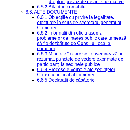
drepturi prevazute de acte normative
6.5.2 Bilanturi contabile
6.6. ALTE DOCUMENTE
6.6.1 Obiecțiile cu privire la legalitate,
efectuate în scris de secretarul general al
Comunei
6.6.2 Informații din oficiu asupra
problemelor de interes public care urmează
să fie dezbătute de Consiliul local al
comunei
6.6.3 Minutele în care se consemnează, în
rezumat, punctele de vedere exprimate de
participanți la ședinele publice
6.6.4 Procesele-verbale ale ședințelor
Consiliului local al comunei
6.6.5 Declarații de căsătorie