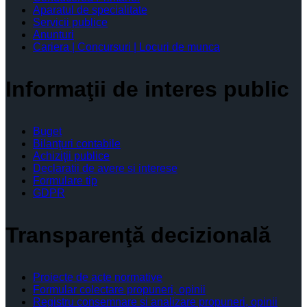
Aparatul de specialitate
Servicii publice
Anunturi
Cariera | Concursuri | Locuri de munca
Informaţii de interes public
Buget
Bilanţuri contabile
Achiziţii publice
Declaratii de avere si interese
Formulare tip
GDPR
Transparenţă decizională
Proiecte de acte normative
Formular colectare propuneri, opinii
Registru consemnare si analizare propuneri, opinii