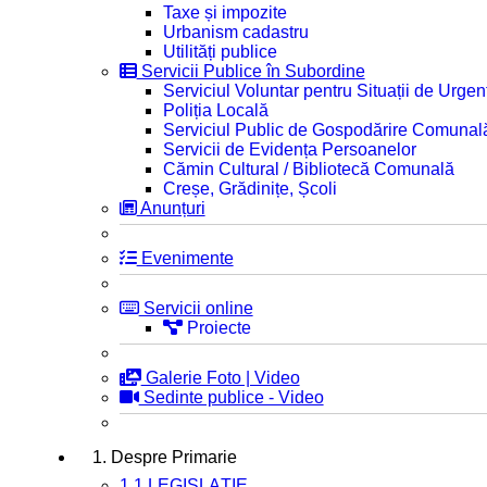
Taxe și impozite
Urbanism cadastru
Utilități publice
Servicii Publice în Subordine
Serviciul Voluntar pentru Situații de Urgen
Poliția Locală
Serviciul Public de Gospodărire Comunal
Servicii de Evidența Persoanelor
Cămin Cultural / Bibliotecă Comunală
Creșe, Grădinițe, Școli
Anunțuri
Evenimente
Servicii online
Proiecte
Galerie Foto | Video
Sedinte publice - Video
1. Despre Primarie
1.1 LEGISLAȚIE