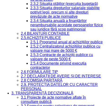
2.3.2 Situația plăților (execuția bugetară)
2.3.3 Situația drepturilor salariale stabilite
potrivit legii, precum și alte drepturi
prevăzute de acte normative
2.3.4 Situația anuală a finanțărilor
nerambursabile acordate persoanelor fizice
sau juridice fără scop patrimonial
2.4 BILANȚURI CONTABILE
2.5 ACHIZIȚII PUBLICE
2.5.1 Programul anual al achizițiilor publice
2.5.2 Centralizatorul achizițiilor publice cu
valoare mai mare de 5000 €
2.5.3 Contracte de achiziții publice cu
valoare de peste 5000 €
2.5.4 Documente privind execuția
contractelor
2.6 FORMULARE TIP
2.7 DECLARAȚII DE AVERE ȘI DE INTERESE
2.8 COMISIA PARITARĂ
2.9. PROTECȚIA DATELOR CU CARACTER
PERSONAL
3. TRANSPARENȚĂ DECIZIONALĂ
3.1 Proiecte de acte normative aflate în
consultare publică
3.2 Formular pentru colectarea de propuneri,