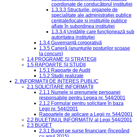
coordonate de conducătorul instituției
1.3.3.3 Structurile, organele de
specialitate ale administrației publice
centrale/locale și instituțiile publice
aflate în subordinea instituției
1.3.3.4 Unitățile care funcționează sub
autoritatea instituției
1.3.4 Guvernanță corporativă
1.3.5 Carieră (anunțurile posturilor scoase
la concurs)
1.4 PROGRAME ȘI STRATEGII
1.5 RAPOARTE ȘI STUDII
1.5.1 Rapoarte de Audit
1.5.2 Studii realizate
2. INFORMAȚII DE INTERES PUBLIC
2.1 SOLICITARE INFORMAȚII
2.1.1 Numele și prenumele persoanei
responsabile pentru Legea nr. 544/2001
2.1.2 Formular pentru solicitare în baza
Legii nr. 544/2001
Rapoartele de aplicare a Legii nr. 544/2001
2.2 BULETINUL INFORMATIV al Legii 544/2001
2.3 BUGET
2.3.1 Buget pe surse financiare (începând
cu anul 2015)