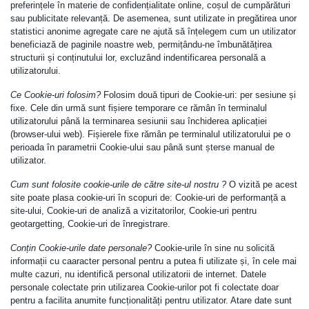
preferințele în materie de confidențialitate online, coșul de cumpărături
sau publicitate relevanță. De asemenea, sunt utilizate in pregătirea unor
statistici anonime agregate care ne ajută să înțelegem cum un utilizator
beneficiază de paginile noastre web, permițându-ne îmbunătățirea
structurii și conținutului lor, excluzând indentificarea personală a
utilizatorului.
Ce Cookie-uri folosim?
Folosim două tipuri de Cookie-uri: per sesiune și
fixe. Cele din urmă sunt fișiere temporare ce rămân în terminalul
utilizatorului până la terminarea sesiunii sau închiderea aplicației
(browser-ului web). Fișierele fixe rămân pe terminalul utilizatorului pe o
perioada în parametrii Cookie-ului sau până sunt șterse manual de
utilizator.
Cum sunt folosite cookie-urile de către site-ul nostru ?
O vizită pe acest
site poate plasa cookie-uri în scopuri de: Cookie-uri de performanță a
site-ului, Cookie-uri de analiză a vizitatorilor, Cookie-uri pentru
geotargetting, Cookie-uri de înregistrare.
Conțin Cookie-urile date personale?
Cookie-urile în sine nu solicită
informații cu caaracter personal pentru a putea fi utilizate și, în cele mai
multe cazuri, nu identifică personal utilizatorii de internet. Datele
personale colectate prin utilizarea Cookie-urilor pot fi colectate doar
pentru a facilita anumite funcționalități pentru utilizator. Atare date sunt