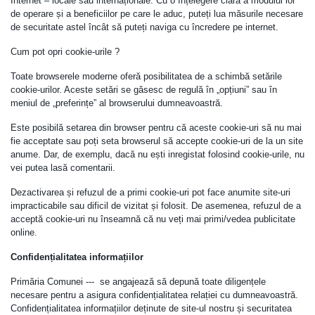
Internet – locale sau internaționale. Cu o înțelegere clară a modului lor
de operare și a beneficiilor pe care le aduc, puteți lua măsurile necesare
de securitate astel încât să puteți naviga cu încredere pe internet.
Cum pot opri cookie-urile ?
Toate browserele moderne oferă posibilitatea de a schimbă setările
cookie-urilor. Aceste setări se găsesc de regulă în „opțiuni” sau în
meniul de „preferințe” al browserului dumneavoastră.
Este posibilă setarea din browser pentru că aceste cookie-uri să nu mai
fie acceptate sau poți seta browserul să accepte cookie-uri de la un site
anume. Dar, de exemplu, dacă nu ești inregistat folosind cookie-urile, nu
vei putea lasă comentarii.
Dezactivarea și refuzul de a primi cookie-uri pot face anumite site-uri
impracticabile sau dificil de vizitat și folosit. De asemenea, refuzul de a
acceptă cookie-uri nu înseamnă că nu veți mai primi/vedea publicitate
online.
Confidențialitatea informațiilor
Primăria Comunei --- se angajează să depună toate diligențele
necesare pentru a asigura confidențialitatea relației cu dumneavoastră.
Confidențialitatea informațiilor deținute de site-ul nostru și securitatea