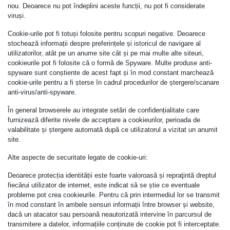
nou. Deoarece nu pot îndeplini aceste funcții, nu pot fi considerate
viruși.
Cookie-urile pot fi totuși folosite pentru scopuri negative. Deoarece
stochează informații despre preferințele și istoricul de navigare al
utilizatorilor, atât pe un anume site cât și pe mai multe alte siteuri,
cookieurile pot fi folosite că o formă de Spyware. Multe produse anti-
spyware sunt conștiente de acest fapt și în mod constant marchează
cookie-urile pentru a fi șterse în cadrul procedurilor de ștergere/scanare
anti-virus/anti-spyware.
În general browserele au integrate setări de confidențialitate care
furnizează diferite nivele de acceptare a cookieurilor, perioada de
valabilitate și ștergere automată după ce utilizatorul a vizitat un anumit
site.
Alte aspecte de securitate legate de cookie-uri:
Deoarece protecția identității este foarte valoroasă și repraţintă dreptul
fiecărui utilizator de internet, este indicat să se știe ce eventuale
probleme pot crea cookieurile. Pentru că prin intermediul lor se transmit
în mod constant în ambele sensuri informații între browser și website,
dacă un atacator sau persoană neautorizată intervine în parcursul de
transmitere a datelor, informațiile conținute de cookie pot fi interceptate.