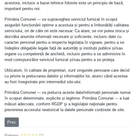
acestora, inclusiv a bazei tehnice folosite este un principiu de bază,
important pentru noi.
Primăria Comunei --- va supraveghea serviciul furnizat în scopul
asigurării funcționării optime a acestuia și pentru a îmbunătăți calitatea
serviciului, ori de câte ori este necesar. Ca atare, se vor putea stoca și
dezvălui anumite informații necesare și suficiente, inclusiv date cu
caracter personal pentru a respecta legislația în vigoare, pentru a se
îndeplini obligațiile legale față de autorități și instituții publice și/sau
organe cu competență de anchetă, inclusiv pentru a se administra în
mod corespunzător serviciul furnizat și/sau pentru a se proteja.
Utilizatorii, în calitate de proprietari, sunt singurele persoane care decid
cu privire la prelucrarea datelor şi informațiilor lor, atunci când acestea
au fost înregistrate prin intermediul site-ului.
Primăria Comunei --- va prelucra aceste date/informații personale numai
în scopuri determinate, explicite și legitime. Primăria Comunei --- a luat
măsuri adecvate, conform RGDP şi a legislaţiei naţionale pentru
prevenirea accesului neatorizat la datele personale conținute de site.
Articol precedent: Legislatie
Prec
Ratings
(1)