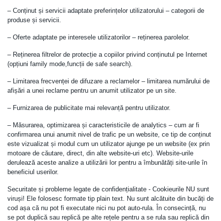
– Conținut și servicii adaptate preferințelor utilizatorului – categorii de
produse și servicii.
– Oferte adaptate pe interesele utilizatorilor – reținerea parolelor.
– Reținerea filtrelor de protecție a copiilor privind conținutul pe Internet
(opțiuni family mode,funcții de safe search).
– Limitarea frecvenței de difuzare a reclamelor – limitarea numărului de
afișări a unei reclame pentru un anumit utilizator pe un site.
– Furnizarea de publicitate mai relevanță pentru utilizator.
– Măsurarea, optimizarea și caracteristicile de analytics – cum ar fi
confirmarea unui anumit nivel de trafic pe un website, ce tip de conținut
este vizualizat și modul cum un utilizator ajunge pe un website (ex prin
motoare de căutare, direct, din alte website-uri etc). Website-urile
derulează aceste analize a utilizării lor pentru a îmbunătăți site-urile în
beneficiul userilor.
Securitate și probleme legate de confidențialitate - Cookieurile NU sunt
viruși! Ele folosesc formate tip plain text. Nu sunt alcătuite din bucăți de
cod așa că nu pot fi executate nici nu pot auto-rula. În consecință, nu
se pot duplică sau replică pe alte rețele pentru a se rula sau replică din