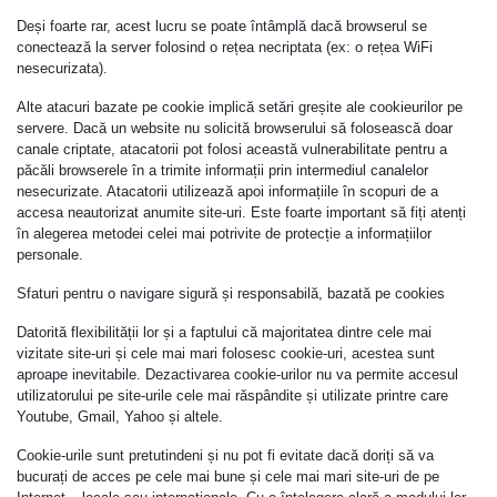
Deși foarte rar, acest lucru se poate întâmplă dacă browserul se
conectează la server folosind o rețea necriptata (ex: o rețea WiFi
nesecurizata).
Alte atacuri bazate pe cookie implică setări greșite ale cookieurilor pe
servere. Dacă un website nu solicită browserului să folosească doar
canale criptate, atacatorii pot folosi această vulnerabilitate pentru a
păcăli browserele în a trimite informații prin intermediul canalelor
nesecurizate. Atacatorii utilizează apoi informațiile în scopuri de a
accesa neautorizat anumite site-uri. Este foarte important să fiți atenți
în alegerea metodei celei mai potrivite de protecție a informațiilor
personale.
Sfaturi pentru o navigare sigură și responsabilă, bazată pe cookies
Datorită flexibilității lor și a faptului că majoritatea dintre cele mai
vizitate site-uri și cele mai mari folosesc cookie-uri, acestea sunt
aproape inevitabile. Dezactivarea cookie-urilor nu va permite accesul
utilizatorului pe site-urile cele mai răspândite și utilizate printre care
Youtube, Gmail, Yahoo și altele.
Cookie-urile sunt pretutindeni și nu pot fi evitate dacă doriți să va
bucurați de acces pe cele mai bune și cele mai mari site-uri de pe