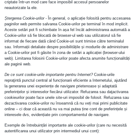
criptate într-un mod care face imposibil accesul persoanelor
neautorizate la ele.
Ștergerea Cookie-urilor
- În general, o aplicație folosită pentru accesarea
paginilor web permite salvarea Cookie-urilor pe terminal în mod implicit.
Aceste setări pot fi schimbate în așa fel încât administrarea automată a
Cookie-urilor să fie blocată de browser-ul web sau utilizatorul să fie
informat de fiecare dată când Cookie-uri sunt trimise către terminalul
sau. Informații detaliate despre posibilitățile și modurile de administrare
a Cookie-urilor pot fi găsite în zona de setări a aplicației (browser-ului
web). Limitarea folosirii Cookie-urilor poate afecta anumite funcționalități
ale paginii web.
De ce sunt cookie-urile importante pentru Internet?
Cookie-urile
repraţintă punctul central al funcționarii eficiente a Internetului, ajutând
la generarea unei experiențe de navigare prietenoase și adaptată
preferințelor și intereselor fiecărui utilizator. Refuzarea sau daţactivarea
cookieurilor poate face unele site-uri imposibil de folosit. Refuzarea sau
dezactivarea cookie-urilor nu înseamnă că nu veți mai primi publicitate
online – ci doar că această nu va mai putea ține cont de preferințele și
interesele dvs, evidențiate prin comportamentul de navigare.
Exemple de întrebuințări importante ale cookie-urilor (care nu necesită
autentificarea unui utilizator prin intermediul unui cont):