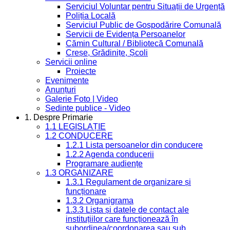
Serviciul Voluntar pentru Situații de Urgență
Poliția Locală
Serviciul Public de Gospodărire Comunală
Servicii de Evidența Persoanelor
Cămin Cultural / Bibliotecă Comunală
Creșe, Grădinițe, Școli
Servicii online
Proiecte
Evenimente
Anunțuri
Galerie Foto | Video
Sedinte publice - Video
1. Despre Primarie
1.1 LEGISLAȚIE
1.2 CONDUCERE
1.2.1 Lista persoanelor din conducere
1.2.2 Agenda conducerii
Programare audiențe
1.3 ORGANIZARE
1.3.1 Regulament de organizare și
funcționare
1.3.2 Organigrama
1.3.3 Lista și datele de contact ale
instituțiilor care funcționează în
subordinea/coordonarea sau sub