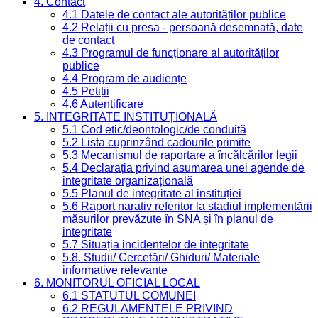
4. Contact
4.1 Datele de contact ale autorităților publice
4.2 Relații cu presa - persoană desemnată, date
de contact
4.3 Programul de funcționare al autorităților
publice
4.4 Program de audiențe
4.5 Petiții
4.6 Autentificare
5. INTEGRITATE INSTITUȚIONALĂ
5.1 Cod etic/deontologic/de conduită
5.2 Lista cuprinzând cadourile primite
5.3 Mecanismul de raportare a încălcărilor legii
5.4 Declarația privind asumarea unei agende de
integritate organizațională
5.5 Planul de integritate al instituției
5.6 Raport narativ referitor la stadiul implementării
măsurilor prevăzute în SNA și în planul de
integritate
5.7 Situația incidentelor de integritate
5.8. Studii/ Cercetări/ Ghiduri/ Materiale
informative relevante
6. MONITORUL OFICIAL LOCAL
6.1 STATUTUL COMUNEI
6.2 REGULAMENTELE PRIVIND