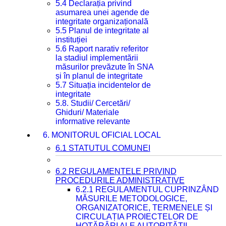
5.4 Declarația privind
asumarea unei agende de
integritate organizațională
5.5 Planul de integritate al
instituției
5.6 Raport narativ referitor
la stadiul implementării
măsurilor prevăzute în SNA
și în planul de integritate
5.7 Situația incidentelor de
integritate
5.8. Studii/ Cercetări/
Ghiduri/ Materiale
informative relevante
6. MONITORUL OFICIAL LOCAL
6.1 STATUTUL COMUNEI
6.2 REGULAMENTELE PRIVIND
PROCEDURILE ADMINISTRATIVE
6.2.1 REGULAMENTUL CUPRINZÂND
MĂSURILE METODOLOGICE,
ORGANIZATORICE, TERMENELE ȘI
CIRCULAȚIA PROIECTELOR DE
HOTĂRÂRI ALE AUTORITĂȚII