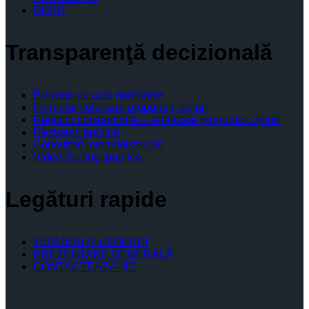
GDPR
Transparenţă decizională
Proiecte de acte normative
Formular colectare propuneri, opinii
Registru consemnare si analizare propuneri, opinii
Dezbateri publice
Consultari interministeriale
Video Şedinţe publice
Legături rapide
TERMENI ŞI CONDIŢII
PREZENTARE GENERALĂ
CONTACTEAZĂ-NE