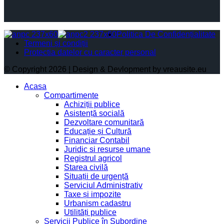
Politica De Confidențialitate
Termeni și condiții
Protectia datelor cu caracter personal
© Copyright 2026 | Design & Devlopment by vreausite.eu
Acasa
Compartimente
Achiziții publice
Asistență socială
Dezvoltare comunitară
Educație și Cultură
Financiar Contabil
Juridic si resurse umane
Registrul agricol
Starea civilă
Situații de urgență
Serviciul Administrativ
Taxe și impozite
Urbanism cadastru
Utilități publice
Servicii Publice în Subordine