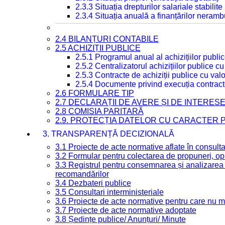
2.3.3 Situația drepturilor salariale stabilit
2.3.4 Situația anuală a finanțărilor neramb
2.4 BILANȚURI CONTABILE
2.5 ACHIZIȚII PUBLICE
2.5.1 Programul anual al achizițiilor publi
2.5.2 Centralizatorul achizițiilor publice 
2.5.3 Contracte de achiziții publice cu va
2.5.4 Documente privind execuția contract
2.6 FORMULARE TIP
2.7 DECLARAȚII DE AVERE ȘI DE INTERES
2.8 COMISIA PARITARĂ
2.9. PROTECȚIA DATELOR CU CARACTER
3. TRANSPARENȚĂ DECIZIONALĂ
3.1 Proiecte de acte normative aflate în consult
3.2 Formular pentru colectarea de propuneri, opi
3.3 Registrul pentru consemnarea și analizarea p
recomandărilor
3.4 Dezbateri publice
3.5 Consultari interministeriale
3.6 Proiecte de acte normative pentru care nu ma
3.7 Proiecte de acte normative adoptate
3.8 Ședințe publice/ Anunțuri/ Minute