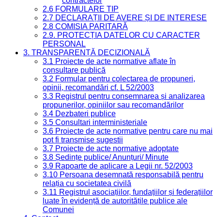
contractelor
2.6 FORMULARE TIP
2.7 DECLARAȚII DE AVERE ȘI DE INTERESE
2.8 COMISIA PARITARĂ
2.9. PROTECȚIA DATELOR CU CARACTER
PERSONAL
3. TRANSPARENȚĂ DECIZIONALĂ
3.1 Proiecte de acte normative aflate în
consultare publică
3.2 Formular pentru colectarea de propuneri,
opinii, recomandări cf. L 52/2003
3.3 Registrul pentru consemnarea și analizarea
propunerilor, opiniilor sau recomandărilor
3.4 Dezbateri publice
3.5 Consultari interministeriale
3.6 Proiecte de acte normative pentru care nu mai
pot fi transmise sugestii
3.7 Proiecte de acte normative adoptate
3.8 Ședințe publice/ Anunțuri/ Minute
3.9 Rapoarte de aplicare a Legii nr. 52/2003
3.10 Persoana desemnată responsabilă pentru
relația cu societatea civilă
3.11 Registrul asociațiilor, fundațiilor și federațiilor
luate în evidență de autoritățile publice ale
Comunei