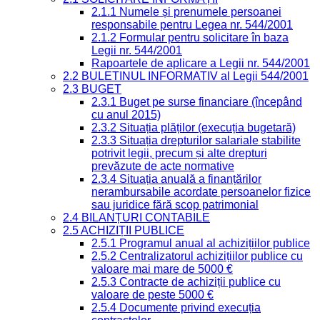
2.1.1 Numele și prenumele persoanei
responsabile pentru Legea nr. 544/2001
2.1.2 Formular pentru solicitare în baza
Legii nr. 544/2001
Rapoartele de aplicare a Legii nr. 544/2001
2.2 BULETINUL INFORMATIV al Legii 544/2001
2.3 BUGET
2.3.1 Buget pe surse financiare (începând
cu anul 2015)
2.3.2 Situația plăților (execuția bugetară)
2.3.3 Situația drepturilor salariale stabilite
potrivit legii, precum și alte drepturi
prevăzute de acte normative
2.3.4 Situația anuală a finanțărilor
nerambursabile acordate persoanelor fizice
sau juridice fără scop patrimonial
2.4 BILANȚURI CONTABILE
2.5 ACHIZIȚII PUBLICE
2.5.1 Programul anual al achizițiilor publice
2.5.2 Centralizatorul achizițiilor publice cu
valoare mai mare de 5000 €
2.5.3 Contracte de achiziții publice cu
valoare de peste 5000 €
2.5.4 Documente privind execuția