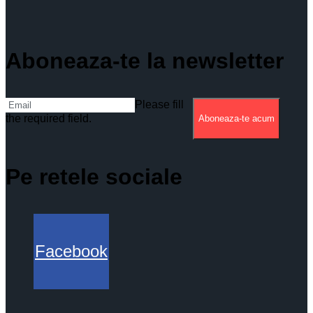
Aboneaza-te la newsletter
Please fill
the required field.
Aboneaza-te acum
Pe retele sociale
Facebook