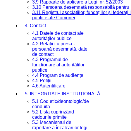
3.9 Rapoarte de aplicare a Legii nr. 52/2003
3.10 Persoana desemnată responsabilă pentru re
3.11 Registrul asociațiilor, fundațiilor și federații
publice ale Comunei
4. Contact
4.1 Datele de contact ale
autorităților publice
4.2 Relații cu presa -
persoană desemnată, date
de contact
4.3 Programul de
funcționare al autorităților
publice
4.4 Program de audiențe
4.5 Petiții
4.6 Autentificare
5. INTEGRITATE INSTITUȚIONALĂ
5.1 Cod etic/deontologic/de
conduită
5.2 Lista cuprinzând
cadourile primite
5.3 Mecanismul de
raportare a încălcărilor legii