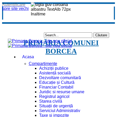
Autentificare
spre site vechi
PRIMĂRIA COMUNEI
BORCEA
Acasa
Compartimente
Achiziții publice
Asistență socială
Dezvoltare comunitară
Educație și Cultură
Financiar Contabil
Juridic si resurse umane
Registrul agricol
Starea civilă
Situații de urgență
Serviciul Administrativ
Taxe și impozite