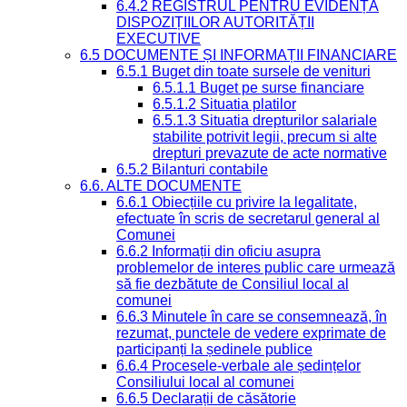
6.4.2 REGISTRUL PENTRU EVIDENȚA
DISPOZIȚIILOR AUTORITĂȚII
EXECUTIVE
6.5 DOCUMENTE ȘI INFORMAȚII FINANCIARE
6.5.1 Buget din toate sursele de venituri
6.5.1.1 Buget pe surse financiare
6.5.1.2 Situatia platilor
6.5.1.3 Situatia drepturilor salariale
stabilite potrivit legii, precum si alte
drepturi prevazute de acte normative
6.5.2 Bilanturi contabile
6.6. ALTE DOCUMENTE
6.6.1 Obiecțiile cu privire la legalitate,
efectuate în scris de secretarul general al
Comunei
6.6.2 Informații din oficiu asupra
problemelor de interes public care urmează
să fie dezbătute de Consiliul local al
comunei
6.6.3 Minutele în care se consemnează, în
rezumat, punctele de vedere exprimate de
participanți la ședinele publice
6.6.4 Procesele-verbale ale ședințelor
Consiliului local al comunei
6.6.5 Declarații de căsătorie