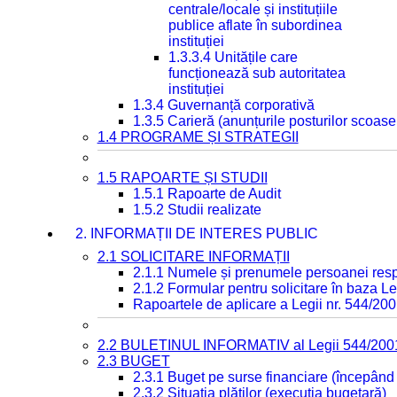
centrale/locale și instituțiile
publice aflate în subordinea
instituției
1.3.3.4 Unitățile care
funcționează sub autoritatea
instituției
1.3.4 Guvernanță corporativă
1.3.5 Carieră (anunțurile posturilor scoase
1.4 PROGRAME ȘI STRATEGII
1.5 RAPOARTE ȘI STUDII
1.5.1 Rapoarte de Audit
1.5.2 Studii realizate
2. INFORMAȚII DE INTERES PUBLIC
2.1 SOLICITARE INFORMAȚII
2.1.1 Numele și prenumele persoanei resp
2.1.2 Formular pentru solicitare în baza Le
Rapoartele de aplicare a Legii nr. 544/20
2.2 BULETINUL INFORMATIV al Legii 544/200
2.3 BUGET
2.3.1 Buget pe surse financiare (începând
2.3.2 Situația plăților (execuția bugetară)