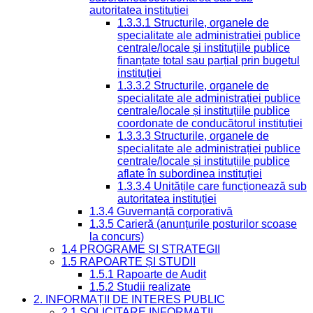
autoritatea instituției
1.3.3.1 Structurile, organele de
specialitate ale administrației publice
centrale/locale și instituțiile publice
finanțate total sau parțial prin bugetul
instituției
1.3.3.2 Structurile, organele de
specialitate ale administrației publice
centrale/locale și instituțiile publice
coordonate de conducătorul instituției
1.3.3.3 Structurile, organele de
specialitate ale administrației publice
centrale/locale și instituțiile publice
aflate în subordinea instituției
1.3.3.4 Unitățile care funcționează sub
autoritatea instituției
1.3.4 Guvernanță corporativă
1.3.5 Carieră (anunțurile posturilor scoase
la concurs)
1.4 PROGRAME ȘI STRATEGII
1.5 RAPOARTE ȘI STUDII
1.5.1 Rapoarte de Audit
1.5.2 Studii realizate
2. INFORMAȚII DE INTERES PUBLIC
2.1 SOLICITARE INFORMAȚII