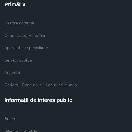
Primăria
Despre comună
Conducerea Primăriei
Aparatul de specialitate
Servicii publice
Anunturi
Cariera | Concursuri | Locuri de munca
Informaţii de interes public
Buget
Bilanţuri contabile