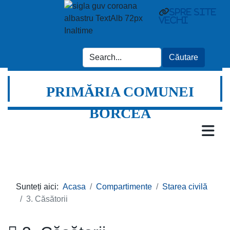
spre site
vechi
PRIMĂRIA COMUNEI
BORCEA
Sunteți aici:
Acasa
Compartimente
Starea civilă
3. Căsătorii