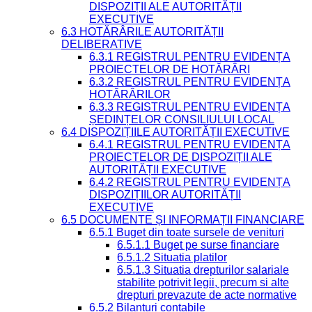
DISPOZIȚII ALE AUTORITĂȚII
EXECUTIVE
6.3 HOTĂRÂRILE AUTORITĂȚII
DELIBERATIVE
6.3.1 REGISTRUL PENTRU EVIDENȚA
PROIECTELOR DE HOTĂRÂRI
6.3.2 REGISTRUL PENTRU EVIDENȚA
HOTĂRÂRILOR
6.3.3 REGISTRUL PENTRU EVIDENȚA
ȘEDINȚELOR CONSILIULUI LOCAL
6.4 DISPOZIȚIILE AUTORITĂȚII EXECUTIVE
6.4.1 REGISTRUL PENTRU EVIDENȚA
PROIECTELOR DE DISPOZIȚII ALE
AUTORITĂȚII EXECUTIVE
6.4.2 REGISTRUL PENTRU EVIDENȚA
DISPOZIȚIILOR AUTORITĂȚII
EXECUTIVE
6.5 DOCUMENTE ȘI INFORMAȚII FINANCIARE
6.5.1 Buget din toate sursele de venituri
6.5.1.1 Buget pe surse financiare
6.5.1.2 Situatia platilor
6.5.1.3 Situatia drepturilor salariale
stabilite potrivit legii, precum si alte
drepturi prevazute de acte normative
6.5.2 Bilanturi contabile