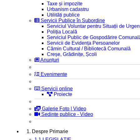
Taxe și impozite
Urbanism cadastru
Utilități publice
Servicii Publice în Subordine
Serviciul Voluntar pentru Situații de Urgen
Poliția Locală
Serviciul Public de Gospodărire Comunal
Servicii de Evidența Persoanelor
Cămin Cultural / Bibliotecă Comunală
Creșe, Grădinițe, Școli
Anunțuri
Evenimente
Servicii online
Proiecte
Galerie Foto | Video
Sedinte publice - Video
1. Despre Primarie
1.1 LEGISLAȚIE