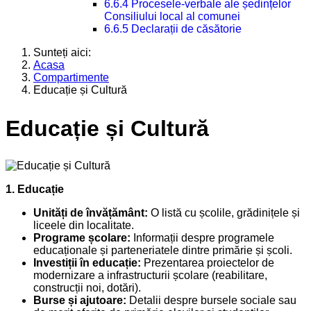
6.6.4 Procesele-verbale ale ședințelor
Consiliului local al comunei
6.6.5 Declarații de căsătorie
Sunteți aici:
Acasa
Compartimente
Educație și Cultură
Educație și Cultură
1. Educație
Unități de învățământ:
O listă cu școlile, grădinițele și
liceele din localitate.
Programe școlare:
Informații despre programele
educaționale și parteneriatele dintre primărie și școli.
Investiții în educație:
Prezentarea proiectelor de
modernizare a infrastructurii școlare (reabilitare,
construcții noi, dotări).
Burse și ajutoare:
Detalii despre bursele sociale sau