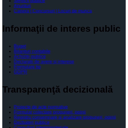
Servicii publice
Anunturi
Cariera | Concursuri | Locuri de munca
Informaţii de interes public
Buget
Bilanţuri contabile
Achiziţii publice
Declaratii de avere si interese
Formulare tip
GDPR
Transparenţă decizională
Proiecte de acte normative
Formular colectare propuneri, opinii
Registru consemnare si analizare propuneri, opinii
Dezbateri publice
Consultari interministeriale