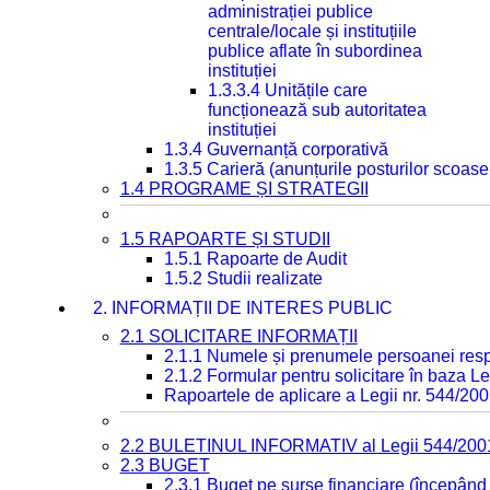
administrației publice
centrale/locale și instituțiile
publice aflate în subordinea
instituției
1.3.3.4 Unitățile care
funcționează sub autoritatea
instituției
1.3.4 Guvernanță corporativă
1.3.5 Carieră (anunțurile posturilor scoase
1.4 PROGRAME ȘI STRATEGII
1.5 RAPOARTE ȘI STUDII
1.5.1 Rapoarte de Audit
1.5.2 Studii realizate
2. INFORMAȚII DE INTERES PUBLIC
2.1 SOLICITARE INFORMAȚII
2.1.1 Numele și prenumele persoanei resp
2.1.2 Formular pentru solicitare în baza Le
Rapoartele de aplicare a Legii nr. 544/20
2.2 BULETINUL INFORMATIV al Legii 544/200
2.3 BUGET
2.3.1 Buget pe surse financiare (începând