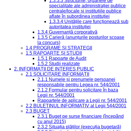
1.3.3.3 Structurile, organele de
specialitate ale administrației publice
centrale/locale și instituțiile publice
aflate în subordinea instituției
1.3.3.4 Unitățile care funcționează sub
autoritatea instituției
1.3.4 Guvernanță corporativă
1.3.5 Carieră (anunțurile posturilor scoase
la concurs)
1.4 PROGRAME ȘI STRATEGII
1.5 RAPOARTE ȘI STUDII
1.5.1 Rapoarte de Audit
1.5.2 Studii realizate
2. INFORMAȚII DE INTERES PUBLIC
2.1 SOLICITARE INFORMAȚII
2.1.1 Numele și prenumele persoanei
responsabile pentru Legea nr. 544/2001
2.1.2 Formular pentru solicitare în baza
Legii nr. 544/2001
Rapoartele de aplicare a Legii nr. 544/2001
2.2 BULETINUL INFORMATIV al Legii 544/2001
2.3 BUGET
2.3.1 Buget pe surse financiare (începând
cu anul 2015)
2.3.2 Situația plăților (execuția bugetară)