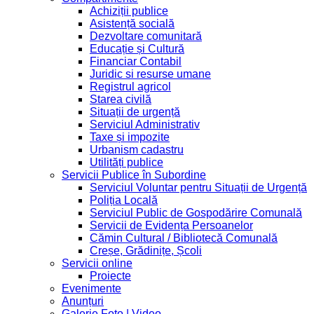
Achiziții publice
Asistență socială
Dezvoltare comunitară
Educație și Cultură
Financiar Contabil
Juridic si resurse umane
Registrul agricol
Starea civilă
Situații de urgență
Serviciul Administrativ
Taxe și impozite
Urbanism cadastru
Utilități publice
Servicii Publice în Subordine
Serviciul Voluntar pentru Situații de Urgență
Poliția Locală
Serviciul Public de Gospodărire Comunală
Servicii de Evidența Persoanelor
Cămin Cultural / Bibliotecă Comunală
Creșe, Grădinițe, Școli
Servicii online
Proiecte
Evenimente
Anunțuri
Galerie Foto | Video