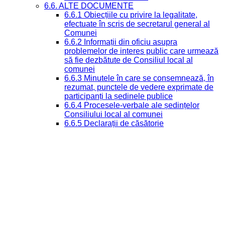
6.6. ALTE DOCUMENTE
6.6.1 Obiecțiile cu privire la legalitate,
efectuate în scris de secretarul general al
Comunei
6.6.2 Informații din oficiu asupra
problemelor de interes public care urmează
să fie dezbătute de Consiliul local al
comunei
6.6.3 Minutele în care se consemnează, în
rezumat, punctele de vedere exprimate de
participanți la ședinele publice
6.6.4 Procesele-verbale ale ședințelor
Consiliului local al comunei
6.6.5 Declarații de căsătorie