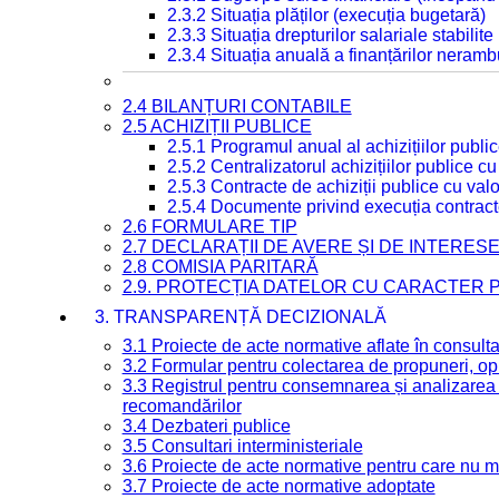
2.3.2 Situația plăților (execuția bugetară)
2.3.3 Situația drepturilor salariale stabilit
2.3.4 Situația anuală a finanțărilor neramb
2.4 BILANȚURI CONTABILE
2.5 ACHIZIȚII PUBLICE
2.5.1 Programul anual al achizițiilor publi
2.5.2 Centralizatorul achizițiilor publice 
2.5.3 Contracte de achiziții publice cu va
2.5.4 Documente privind execuția contract
2.6 FORMULARE TIP
2.7 DECLARAȚII DE AVERE ȘI DE INTERES
2.8 COMISIA PARITARĂ
2.9. PROTECȚIA DATELOR CU CARACTER
3. TRANSPARENȚĂ DECIZIONALĂ
3.1 Proiecte de acte normative aflate în consult
3.2 Formular pentru colectarea de propuneri, opi
3.3 Registrul pentru consemnarea și analizarea p
recomandărilor
3.4 Dezbateri publice
3.5 Consultari interministeriale
3.6 Proiecte de acte normative pentru care nu ma
3.7 Proiecte de acte normative adoptate