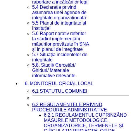
raportare a încălcărilor legii
5.4 Declarația privind
asumarea unei agende de
integritate organizațională
5.5 Planul de integritate al
instituției
5.6 Raport narativ referitor
la stadiul implementării
măsurilor prevăzute în SNA
și în planul de integritate
5.7 Situația incidentelor de
integritate
5.8. Studii/ Cercetări/
Ghiduri/ Materiale
informative relevante
6. MONITORUL OFICIAL LOCAL
6.1 STATUTUL COMUNEI
6.2 REGULAMENTELE PRIVIND
PROCEDURILE ADMINISTRATIVE
6.2.1 REGULAMENTUL CUPRINZÂND
MĂSURILE METODOLOGICE,
ORGANIZATORICE, TERMENELE ȘI
CIRCULAȚIA PROIECTELOR DE