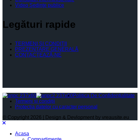
Video Şedinţe publice
Legături rapide
TERMENI ŞI CONDIŢII
PREZENTARE GENERALĂ
CONTACTEAZĂ-NE
Politica De Confidențialitate
Termeni și condiții
Protectia datelor cu caracter personal
© Copyright 2026 | Design & Devlopment by vreausite.eu
Acasa
Compartimente