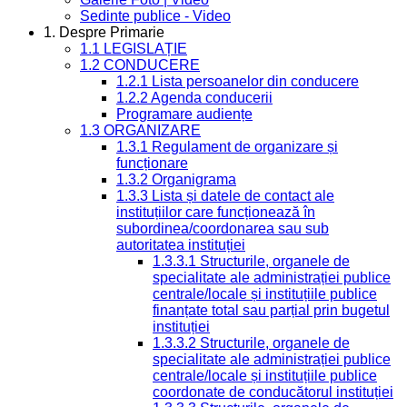
Sedinte publice - Video
1. Despre Primarie
1.1 LEGISLAȚIE
1.2 CONDUCERE
1.2.1 Lista persoanelor din conducere
1.2.2 Agenda conducerii
Programare audiențe
1.3 ORGANIZARE
1.3.1 Regulament de organizare și
funcționare
1.3.2 Organigrama
1.3.3 Lista și datele de contact ale
instituțiilor care funcționează în
subordinea/coordonarea sau sub
autoritatea instituției
1.3.3.1 Structurile, organele de
specialitate ale administrației publice
centrale/locale și instituțiile publice
finanțate total sau parțial prin bugetul
instituției
1.3.3.2 Structurile, organele de
specialitate ale administrației publice
centrale/locale și instituțiile publice
coordonate de conducătorul instituției