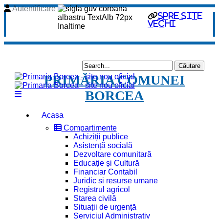
Autentificare
spre site
vechi
PRIMĂRIA COMUNEI
BORCEA
Acasa
Compartimente
Achiziții publice
Asistență socială
Dezvoltare comunitară
Educație și Cultură
Financiar Contabil
Juridic si resurse umane
Registrul agricol
Starea civilă
Situații de urgență
Serviciul Administrativ