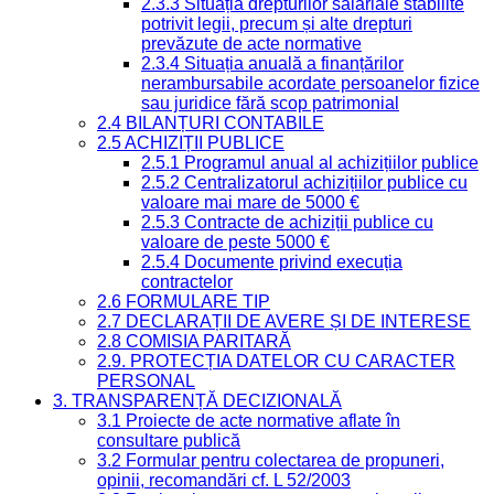
2.3.3 Situația drepturilor salariale stabilite
potrivit legii, precum și alte drepturi
prevăzute de acte normative
2.3.4 Situația anuală a finanțărilor
nerambursabile acordate persoanelor fizice
sau juridice fără scop patrimonial
2.4 BILANȚURI CONTABILE
2.5 ACHIZIȚII PUBLICE
2.5.1 Programul anual al achizițiilor publice
2.5.2 Centralizatorul achizițiilor publice cu
valoare mai mare de 5000 €
2.5.3 Contracte de achiziții publice cu
valoare de peste 5000 €
2.5.4 Documente privind execuția
contractelor
2.6 FORMULARE TIP
2.7 DECLARAȚII DE AVERE ȘI DE INTERESE
2.8 COMISIA PARITARĂ
2.9. PROTECȚIA DATELOR CU CARACTER
PERSONAL
3. TRANSPARENȚĂ DECIZIONALĂ
3.1 Proiecte de acte normative aflate în
consultare publică
3.2 Formular pentru colectarea de propuneri,
opinii, recomandări cf. L 52/2003