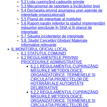
5.2 Lista cuprinzând cadourile primite
5.3 Mecanismul de raportare a încălcărilor legii
5.4 Declarația privind asumarea unei agende de
integritate organizațională
5.5 Planul de integritate al instituției
5.6 Raport narativ referitor la stadiul implementării
măsurilor prevăzute în SNA și în planul de
integritate
5.7 Situația incidentelor de integritate
5.8. Studii/ Cercetări/ Ghiduri/ Materiale
informative relevante
6. MONITORUL OFICIAL LOCAL
6.1 STATUTUL COMUNEI
6.2 REGULAMENTELE PRIVIND
PROCEDURILE ADMINISTRATIVE
6.2.1 REGULAMENTUL CUPRINZÂND
MĂSURILE METODOLOGICE,
ORGANIZATORICE, TERMENELE ȘI
CIRCULAȚIA PROIECTELOR DE
HOTĂRÂRI ALE AUTORITĂȚII
DELIBERATIVE
6.2.2 REGULAMENTUL CUPRINZÂND
MĂSURILE METODOLOGICE,
ORGANIZATORICE, TERMENELE ȘI
CIRCULAȚIA PROIECTELOR DE