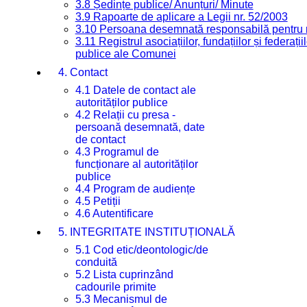
3.8 Ședințe publice/ Anunțuri/ Minute
3.9 Rapoarte de aplicare a Legii nr. 52/2003
3.10 Persoana desemnată responsabilă pentru re
3.11 Registrul asociațiilor, fundațiilor și federații
publice ale Comunei
4. Contact
4.1 Datele de contact ale
autorităților publice
4.2 Relații cu presa -
persoană desemnată, date
de contact
4.3 Programul de
funcționare al autorităților
publice
4.4 Program de audiențe
4.5 Petiții
4.6 Autentificare
5. INTEGRITATE INSTITUȚIONALĂ
5.1 Cod etic/deontologic/de
conduită
5.2 Lista cuprinzând
cadourile primite
5.3 Mecanismul de