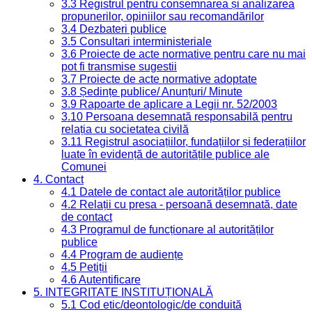
3.3 Registrul pentru consemnarea și analizarea
propunerilor, opiniilor sau recomandărilor
3.4 Dezbateri publice
3.5 Consultari interministeriale
3.6 Proiecte de acte normative pentru care nu mai
pot fi transmise sugestii
3.7 Proiecte de acte normative adoptate
3.8 Ședințe publice/ Anunțuri/ Minute
3.9 Rapoarte de aplicare a Legii nr. 52/2003
3.10 Persoana desemnată responsabilă pentru
relația cu societatea civilă
3.11 Registrul asociațiilor, fundațiilor și federațiilor
luate în evidență de autoritățile publice ale
Comunei
4. Contact
4.1 Datele de contact ale autorităților publice
4.2 Relații cu presa - persoană desemnată, date
de contact
4.3 Programul de funcționare al autorităților
publice
4.4 Program de audiențe
4.5 Petiții
4.6 Autentificare
5. INTEGRITATE INSTITUȚIONALĂ
5.1 Cod etic/deontologic/de conduită