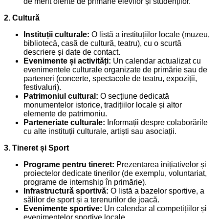
de merit oferite de primărie elevilor și studenților.
2. Cultură
Instituții culturale:
O listă a instituțiilor locale (muzeu,
bibliotecă, casă de cultură, teatru), cu o scurtă
descriere și date de contact.
Evenimente și activități:
Un calendar actualizat cu
evenimentele culturale organizate de primărie sau de
parteneri (concerte, spectacole de teatru, expoziții,
festivaluri).
Patrimoniul cultural:
O secțiune dedicată
monumentelor istorice, tradițiilor locale și altor
elemente de patrimoniu.
Parteneriate culturale:
Informații despre colaborările
cu alte instituții culturale, artiști sau asociații.
3. Tineret și Sport
Programe pentru tineret:
Prezentarea inițiativelor și
proiectelor dedicate tinerilor (de exemplu, voluntariat,
programe de internship în primărie).
Infrastructură sportivă:
O listă a bazelor sportive, a
sălilor de sport și a terenurilor de joacă.
Evenimente sportive:
Un calendar al competițiilor și
evenimentelor sportive locale.