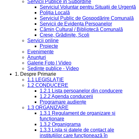
Servicii Publice în Subordine
Serviciul Voluntar pentru Situații de Urgență
Poliția Locală
Serviciul Public de Gospodărire Comunală
Servicii de Evidența Persoanelor
Cămin Cultural / Bibliotecă Comunală
Creșe, Grădinițe, Școli
Servicii online
Proiecte
Evenimente
Anunțuri
Galerie Foto | Video
Sedinte publice - Video
1. Despre Primarie
1.1 LEGISLAȚIE
1.2 CONDUCERE
1.2.1 Lista persoanelor din conducere
1.2.2 Agenda conducerii
Programare audiențe
1.3 ORGANIZARE
1.3.1 Regulament de organizare și
funcționare
1.3.2 Organigrama
1.3.3 Lista și datele de contact ale
instituțiilor care funcționează în