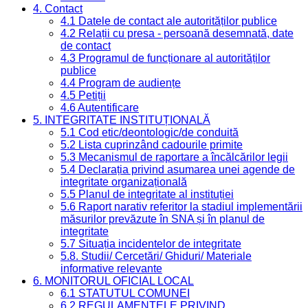
4. Contact
4.1 Datele de contact ale autorităților publice
4.2 Relații cu presa - persoană desemnată, date
de contact
4.3 Programul de funcționare al autorităților
publice
4.4 Program de audiențe
4.5 Petiții
4.6 Autentificare
5. INTEGRITATE INSTITUȚIONALĂ
5.1 Cod etic/deontologic/de conduită
5.2 Lista cuprinzând cadourile primite
5.3 Mecanismul de raportare a încălcărilor legii
5.4 Declarația privind asumarea unei agende de
integritate organizațională
5.5 Planul de integritate al instituției
5.6 Raport narativ referitor la stadiul implementării
măsurilor prevăzute în SNA și în planul de
integritate
5.7 Situația incidentelor de integritate
5.8. Studii/ Cercetări/ Ghiduri/ Materiale
informative relevante
6. MONITORUL OFICIAL LOCAL
6.1 STATUTUL COMUNEI
6.2 REGULAMENTELE PRIVIND