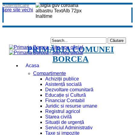
Autentificare
spre site vechi
PRIMĂRIA COMUNEI
BORCEA
Acasa
Compartimente
Achiziții publice
Asistență socială
Dezvoltare comunitară
Educație și Cultură
Financiar Contabil
Juridic si resurse umane
Registrul agricol
Starea civilă
Situații de urgență
Serviciul Administrativ
Taxe și impozite