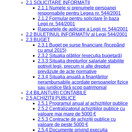
2.1 SOLICITARE INFORMAȚII
2.1.1 Numele și prenumele persoanei
responsabile pentru Legea nr. 544/2001
2.1.2 Formular pentru solicitare în baza
Legii nr. 544/2001
Rapoartele de aplicare a Legii nr. 544/2001
2.2 BULETINUL INFORMATIV al Legii 544/2001
2.3 BUGET
2.3.1 Buget pe surse financiare (începând
cu anul 2015)
2.3.2 Situația plăților (execuția bugetară)
2.3.3 Situația drepturilor salariale stabilite
potrivit legii, precum și alte drepturi
prevăzute de acte normative
2.3.4 Situația anuală a finanțărilor
nerambursabile acordate persoanelor fizice
sau juridice fără scop patrimonial
2.4 BILANȚURI CONTABILE
2.5 ACHIZIȚII PUBLICE
2.5.1 Programul anual al achizițiilor publice
2.5.2 Centralizatorul achizițiilor publice cu
valoare mai mare de 5000 €
2.5.3 Contracte de achiziții publice cu
valoare de peste 5000 €
2.5.4 Documente privind execuția