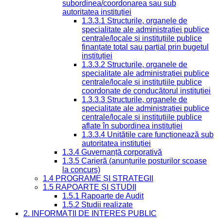
subordinea/coordonarea sau sub
autoritatea instituției
1.3.3.1 Structurile, organele de
specialitate ale administrației publice
centrale/locale și instituțiile publice
finanțate total sau parțial prin bugetul
instituției
1.3.3.2 Structurile, organele de
specialitate ale administrației publice
centrale/locale și instituțiile publice
coordonate de conducătorul instituției
1.3.3.3 Structurile, organele de
specialitate ale administrației publice
centrale/locale și instituțiile publice
aflate în subordinea instituției
1.3.3.4 Unitățile care funcționează sub
autoritatea instituției
1.3.4 Guvernanță corporativă
1.3.5 Carieră (anunțurile posturilor scoase
la concurs)
1.4 PROGRAME ȘI STRATEGII
1.5 RAPOARTE ȘI STUDII
1.5.1 Rapoarte de Audit
1.5.2 Studii realizate
2. INFORMAȚII DE INTERES PUBLIC