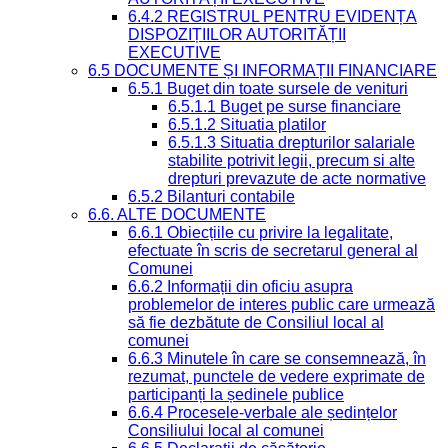
6.4.2 REGISTRUL PENTRU EVIDENȚA
DISPOZIȚIILOR AUTORITĂȚII
EXECUTIVE
6.5 DOCUMENTE ȘI INFORMAȚII FINANCIARE
6.5.1 Buget din toate sursele de venituri
6.5.1.1 Buget pe surse financiare
6.5.1.2 Situatia platilor
6.5.1.3 Situatia drepturilor salariale
stabilite potrivit legii, precum si alte
drepturi prevazute de acte normative
6.5.2 Bilanturi contabile
6.6. ALTE DOCUMENTE
6.6.1 Obiecțiile cu privire la legalitate,
efectuate în scris de secretarul general al
Comunei
6.6.2 Informații din oficiu asupra
problemelor de interes public care urmează
să fie dezbătute de Consiliul local al
comunei
6.6.3 Minutele în care se consemnează, în
rezumat, punctele de vedere exprimate de
participanți la ședinele publice
6.6.4 Procesele-verbale ale ședințelor
Consiliului local al comunei