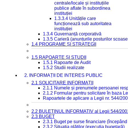
centrale/locale și instituțiile
publice aflate în subordinea
instituției
1.3.3.4 Unitățile care
funcționează sub autoritatea
instituției
1.3.4 Guvernanță corporativă
1.3.5 Carieră (anunțurile posturilor scoase
1.4 PROGRAME ȘI STRATEGII
1.5 RAPOARTE ȘI STUDII
1.5.1 Rapoarte de Audit
1.5.2 Studii realizate
2. INFORMAȚII DE INTERES PUBLIC
2.1 SOLICITARE INFORMAȚII
2.1.1 Numele și prenumele persoanei resp
2.1.2 Formular pentru solicitare în baza Le
Rapoartele de aplicare a Legii nr. 544/20
2.2 BULETINUL INFORMATIV al Legii 544/200
2.3 BUGET
2.3.1 Buget pe surse financiare (începând
2.3.2 Situația plăților (execuția bugetară)