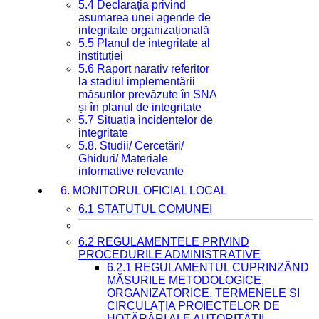
5.4 Declarația privind
asumarea unei agende de
integritate organizațională
5.5 Planul de integritate al
instituției
5.6 Raport narativ referitor
la stadiul implementării
măsurilor prevăzute în SNA
și în planul de integritate
5.7 Situația incidentelor de
integritate
5.8. Studii/ Cercetări/
Ghiduri/ Materiale
informative relevante
6. MONITORUL OFICIAL LOCAL
6.1 STATUTUL COMUNEI
6.2 REGULAMENTELE PRIVIND
PROCEDURILE ADMINISTRATIVE
6.2.1 REGULAMENTUL CUPRINZÂND
MĂSURILE METODOLOGICE,
ORGANIZATORICE, TERMENELE ȘI
CIRCULAȚIA PROIECTELOR DE
HOTĂRÂRI ALE AUTORITĂȚII