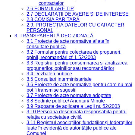
contractelor
2.6 FORMULARE TIP
2.7 DECLARAȚII DE AVERE ȘI DE INTERESE
2.8 COMISIA PARITARĂ
2.9. PROTECȚIA DATELOR CU CARACTER
PERSONAL
3. TRANSPARENȚĂ DECIZIONALĂ
3.1 Proiecte de acte normative aflate în
consultare publică
3.2 Formular pentru colectarea de propuneri,
opinii, recomandări cf. L 52/2003
3.3 Registrul pentru consemnarea și analizarea
propunerilor, opiniilor sau recomandărilor
3.4 Dezbateri publice
3.5 Consultari interministeriale
3.6 Proiecte de acte normative pentru care nu mai
pot fi transmise sugestii
3.7 Proiecte de acte normative adoptate
3.8 Ședințe publice/ Anunțuri/ Minute
3.9 Rapoarte de aplicare a Legii nr. 52/2003
3.10 Persoana desemnată responsabilă pentru
relația cu societatea civilă
3.11 Registrul asociațiilor, fundațiilor și federațiilor
luate în evidență de autoritățile publice ale
Comunei