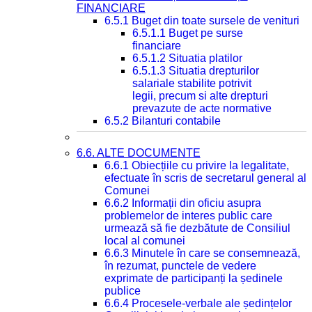
FINANCIARE
6.5.1 Buget din toate sursele de venituri
6.5.1.1 Buget pe surse
financiare
6.5.1.2 Situatia platilor
6.5.1.3 Situatia drepturilor
salariale stabilite potrivit
legii, precum si alte drepturi
prevazute de acte normative
6.5.2 Bilanturi contabile
6.6. ALTE DOCUMENTE
6.6.1 Obiecțiile cu privire la legalitate,
efectuate în scris de secretarul general al
Comunei
6.6.2 Informații din oficiu asupra
problemelor de interes public care
urmează să fie dezbătute de Consiliul
local al comunei
6.6.3 Minutele în care se consemnează,
în rezumat, punctele de vedere
exprimate de participanți la ședinele
publice
6.6.4 Procesele-verbale ale ședințelor