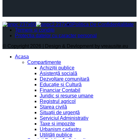
Politica De Confidențialitate
Termeni și condiții
Protectia datelor cu caracter personal
© Copyright 2026 | Design & Devlopment by vreausite.eu
Acasa
Compartimente
Achiziții publice
Asistență socială
Dezvoltare comunitară
Educație și Cultură
Financiar Contabil
Juridic si resurse umane
Registrul agricol
Starea civilă
Situații de urgență
Serviciul Administrativ
Taxe și impozite
Urbanism cadastru
Utilități publice