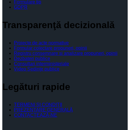
Formulare tip
GDPR
Transparenţă decizională
Proiecte de acte normative
Formular colectare propuneri, opinii
Registru consemnare si analizare propuneri, opinii
Dezbateri publice
Consultari interministeriale
Video Şedinţe publice
Legături rapide
TERMENI ŞI CONDIŢII
PREZENTARE GENERALĂ
CONTACTEAZĂ-NE