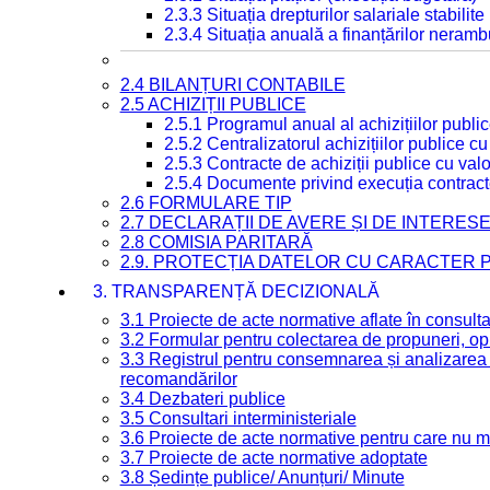
2.3.3 Situația drepturilor salariale stabilit
2.3.4 Situația anuală a finanțărilor neramb
2.4 BILANȚURI CONTABILE
2.5 ACHIZIȚII PUBLICE
2.5.1 Programul anual al achizițiilor publi
2.5.2 Centralizatorul achizițiilor publice 
2.5.3 Contracte de achiziții publice cu va
2.5.4 Documente privind execuția contract
2.6 FORMULARE TIP
2.7 DECLARAȚII DE AVERE ȘI DE INTERES
2.8 COMISIA PARITARĂ
2.9. PROTECȚIA DATELOR CU CARACTER
3. TRANSPARENȚĂ DECIZIONALĂ
3.1 Proiecte de acte normative aflate în consult
3.2 Formular pentru colectarea de propuneri, opi
3.3 Registrul pentru consemnarea și analizarea p
recomandărilor
3.4 Dezbateri publice
3.5 Consultari interministeriale
3.6 Proiecte de acte normative pentru care nu ma
3.7 Proiecte de acte normative adoptate
3.8 Ședințe publice/ Anunțuri/ Minute