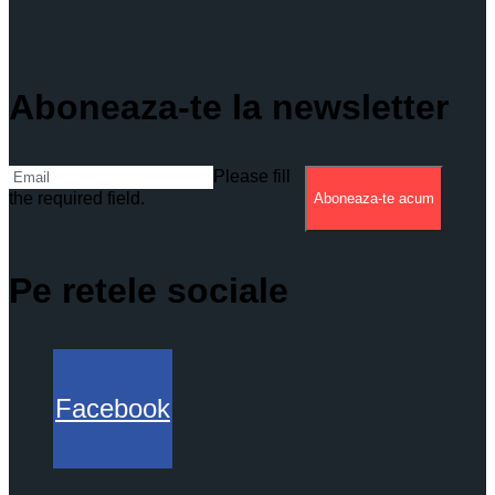
Aboneaza-te la newsletter
Please fill
the required field.
Aboneaza-te acum
Pe retele sociale
Facebook